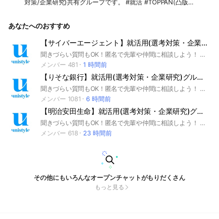
対策/企業研究)共有グループです。 #就活 #TOPPAN(凸版印
刷) #コンサル業界 #インターンシップ #本選考 #unistyle #ユ
ニスタイル #面接 #採用 #内定 #ES #エントリーシート #自己
あなたへのおすすめ
分析 #業界研究 #企業研究 #自己PR #ガクチカ #学生時代頑張
ったこと #志何望動機 #webテスト #ウェブテスト #GD #グル
ープディスカッション #グルディス #OB訪問 #企業選び #就活
【サイバーエージェント】就活用(選考対策・企業研究)グループ
対策 #就活準備 #大手企業 #日系企業 ▼unistyleが運営するコ
聞きづらい質問もOK！匿名で先輩や仲間に相談しよう！ 就活サイトunistyleが運営するサイバーエージェントの就活情報(選考対策/企業研究)共有グループです。 #就活 #サイバーエージェント #広告業界 #インターンシップ #本選考 #unistyle #ユニスタイル #面接 #採用 #内定 #ES #エントリーシート #自己分析 #業界研究 #企業研究 #自己PR #ガクチカ #学生時代頑張ったこと #志何望動機 #webテスト #ウェブテスト #GD #グループディスカッション #グルディス #OB訪問 #企業選び #就活対策 #就活準備 #大手企業 #日系企業 ▼unistyleが運営する広告のオプチャグループ▼ 電通 / 博報堂 / サイバーエージェント / ADKホールディングス / JR東日本企画(jeki） / 大広 / 東急エージェンシー / デジタルホールディングス（オプト） / DAC / セプテーニ / 電通デジタル / ベクトル / 読売広告社 / アイレップ / D2C / トランスコスモス / アドウェイズ / 博報堂プロダクツ
ンサルのオプチャグループ▼ 大日本印刷（DNP) / TOPPAN(凸
版印刷) / トッパン・フォームズ ▼TOPPAN(凸版印刷)の企業
メンバー 481
1 時間前
研究はこちらから▼ https://x.gd/TliNB
【りそな銀行】就活用(選考対策・企業研究)グループ
聞きづらい質問もOK！匿名で先輩や仲間に相談しよう！ 就活サイトunistyleが運営するりそな銀行の就活情報(選考対策/企業研究)共有グループです。 #就活 #りそな銀行 #銀行業界 #インターンシップ #本選考 #unistyle #ユニスタイル #面接 #採用 #内定 #ES #エントリーシート #自己分析 #業界研究 #企業研究 #自己PR #ガクチカ #学生時代頑張ったこと #志何望動機 #webテスト #ウェブテスト #GD #グループディスカッション #グルディス #OB訪問 #企業選び #就活対策 #就活準備 #大手企業 #日系企業 ▼unistyleが運営する銀行のオプチャグループ▼ 三菱UFJ銀行 / 三井住友銀行 / みずほフィナンシャルグループ / りそな銀行 / ゆうちょ銀行 / あおぞら銀行 / 新生銀行 / 横浜銀行 / 千葉銀行 / 静岡銀行 / 福岡銀行 / 七十七銀行 / 常陽銀行 / 京都銀行 / イオン銀行 / セブン銀行 / 住信SBIネット銀行 / きらぼし銀行 / オリックス銀行 / PayPay銀行 / ソニー銀行 / 三菱UFJ信託銀行 / 三井住友信託銀行 / SMBC信託銀行 / みずほ信託銀行 / 野村信託銀行 ▼りそな銀行の企業研究はこちらから▼ https://x.gd/quyiz
メンバー 1081
6 時間前
【明治安田生命】就活用(選考対策・企業研究)グループ
聞きづらい質問もOK！匿名で先輩や仲間に相談しよう！ 就活サイトunistyleが運営する明治安田生命の就活情報(選考対策/企業研究)共有グループです。 #就活 #明治安田生命 #保険業界 #インターンシップ #本選考 #unistyle #ユニスタイル #面接 #採用 #内定 #ES #エントリーシート #自己分析 #業界研究 #企業研究 #自己PR #ガクチカ #学生時代頑張ったこと #志何望動機 #webテスト #ウェブテスト #GD #グループディスカッション #グルディス #OB訪問 #企業選び #就活対策 #就活準備 #大手企業 #日系企業 ▼unistyleが運営する保険のオプチャグループ▼ 日本生命 / 第一生命 / 明治安田生命 / 住友生命 / ソニー生命保険 / 東京海上日動あんしん生命保険 / かんぽ生命保険 / アフラック / オリックス生命保険 / 富国生命保険 / プルデンシャル生命保険 / 太陽生命保険 / 朝日生命 / 大樹生命 / 東京海上日動火災保険 / 三井住友海上火災保険 / 損害保険ジャパン / あいおいニッセイ同和損害保険 / ソニー損害保険 ▼明治安田生命の企業研究はこちらから▼ https://x.gd/ZjBIF
メンバー 618
23 時間前
その他にもいろんなオープンチャットがもりだくさん
もっと見る