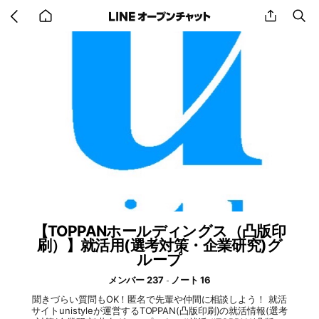
Go
share
se
back
to
home
【TOPPANホールディングス（凸版印
刷）】就活用(選考対策・企業研究)グ
ループ
メンバー 237
ノート 16
聞きづらい質問もOK！匿名で先輩や仲間に相談しよう！ 就活
サイトunistyleが運営するTOPPAN(凸版印刷)の就活情報(選考