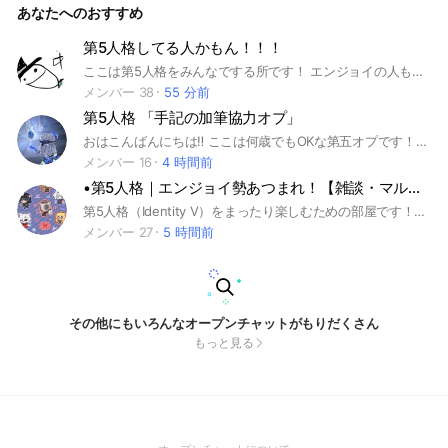
あなたへのおすすめ
いな‼️‼️ 見てくれてありがとう❗❗❗ 是非入ってみて‼️ いや……なん
なら入ろ⁉️ 入っちゃお⁉️ ボタン押して「名前」「アイコン」設
定するだけで入れちゃう⁉️ 【⚠初期アイコンはやめてね❗🫣】
第5人格してる人かもん！！！
簡単だよ‼️😎😎😎 待ってるね‼️‼️‼️ #第五人格 #第5人格 #Identit
ここは第5人格をみんなでする所です！ エンジョイの人もガチの人も どんどん来てください！！！！ 初心者も大歓迎！！ 荒らしなどはやめてください！ あとの説明は中で！おまちしてます！！ #第5人格#初心者#相方#相棒#中学生#高校生#通話#ライブトーク#夜更かし
y #サバイバー #ハンター #楽しい #面白い #相棒 #相方 #フレ
ンド #弟子 #師匠 #ガチ勢 #エンジョイ勢 #課金 #無課金 #廃
メンバー 38
55 分前
課金 #微課金 #重課金 #固定 #固パ #募集 #ゲーム
第5人格 「手記の加筆協力オプ」
おはこんばんにちは‼️ ここは何歳でもOKな第五オプです！ 年齢制限ありません!!誰でもどうぞ！ ・分からない事や🤷‍♀️ ・敵さんの倒し方のコツ💡 ・自慢したり✨ ・協力してくれる人を募集したりする こういう為のオプです！ 是非「手記の加筆」ハマってる方々 是非どうぞ起こし下さい〜‼️ 待ってます🫶 #第五 #第五人格
メンバー 16
4 時間前
•第5人格｜エンジョイ勢あつまれ！【雑談・マルチ】
第5人格（Identity V）をまったり楽しむための部屋です！ ランク戦で疲れた時や、誰かと楽しくマルチ・協力狩りをしたい時、気軽に声をかけてください。 • 初心者さん大歓迎！（ルールが分からなくてもOK） • 勝敗にこだわらず、楽しくプレイ！ • 雑談だけでもOK！ 勝ち負けよりも「楽しく遊ぶこと」を一番に考えています。 「自分、下手だけど大丈夫かな…？」と迷っている方も、まずは気軽に入ってみてくださいね！ #第5人格 #IdentityV #第五人格 #エンジョイ勢 #初心者歓迎 #雑談 #マルチ募集 #協力狩り #まったり #2vs8
メンバー 27
5 時間前
その他にもいろんなオープンチャットがもりだくさん
もっと見る