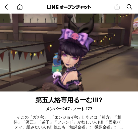
Go
share
se
back
to
home
第五人格専用るーむ‼️⁉️
メンバー 247
ノート 177
そこの「ガチ勢」‼️「エンジョイ勢」‼️ あとは「相方」「相
棒」「師匠」「弟子」「フレンド」が欲しい人も‼️ 「固定パー
ティ」組みたい人も‼️ 他にも「無課金者」❗「微課金者」❗「課
金者」❗「廃課金者」❗ 誰でも大歓迎しちゃってます⁉️😘😘 みん
なでできる限りの知識なども教えあお⁉️ みんなで楽しめたらい