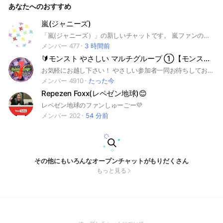
あなたへのおすすめ
嵐(ジャニーズ)
「嵐(ジャニーズ）」の新しいチャットです。 嵐ファンの人は是非入ってくださいね！
メンバー 477
3 時間前
🔰モンスト やさしい マルチグループ ①【モンスターストライク】
お気軽にお越し下さい！ やさしい参加者一同お待ちしております。 #サカモトデイズ コラボを全力でやります。 モンストマルチ用グループとなります。 初心者さんのサポートを行っております。 その他、メダル、神殿専用系列グループがあります。 #呪術廻戦 #フリーレン #チョイスガチャ #マルチガチャ #コイン #遊戯王 #モンスターストライク #モンスト #もんすと #コラボ #こらぼ #運極 #モンストの日 #ガンダム #超究極 #DNA #大規模 #最大 #初心者 #初心者歓迎 #コイン #オラコイン #守護獣 #絆のカケラ #超究極 #マルチ募集 #XFLAG #エックスフラッグ #フラパ #秘海 #秘海の冒険船
メンバー 4910
たった今
Repezen Foxx(レペゼン地球)😊
レペゼン地球のファンしゅーごー💜
メンバー 202
54 分前
その他にもいろんなオープンチャットがもりだくさん
もっと見る