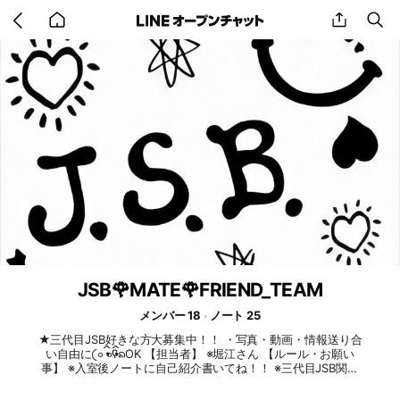
Go
share
se
back
to
home
JSB🌹MATE🌹FRIEND_TEAM
メンバー 18
ノート 25
★三代目JSB好きな方大募集中！！ ・写真・動画・情報送り合
い自由に𛰙᭜𖫴𖫰𖫱𖫳𖫲𖫲𖫳𖫴𖫰𖫱꛰ ᭜𖫴𖫰𖫱𖫳𖫲𖫲𖫳𖫴𖫰𖫱꛰ʕᨦOK 【担当者】 ※堀江さん 【ルール・お願い
事】 ※入室後ノートに自己紹介書いてね！！ ※三代目JSB関係
ない話し禁止❌ ※恋愛禁止❌ ※荒らし禁止❌ ※陰口・悪口禁止❌