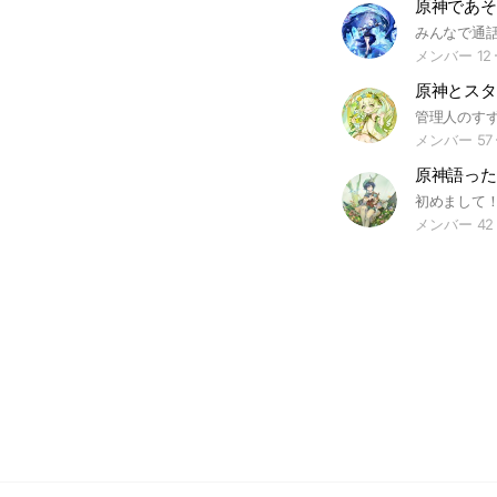
原神であそ
メンバー 12
メンバー 57
原神語った
メンバー 42