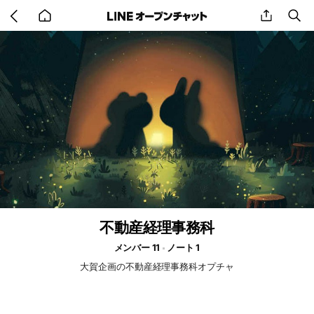
Go
share
se
back
to
home
不動産経理事務科
メンバー 11
ノート 1
大賀企画の不動産経理事務科オプチャ