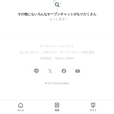
その他にもいろんなオープンチャットがもりだくさん
もっと見る
(Open
オープンチャットについて
in
(Open
(Open
(Open
はじめてガイド
公式ブログ
オープンチャット禁止規定
a
in
in
in
(Open
(Open
利用規約
Yahoo! JAPAN
new
a
a
a
in
in
window)
Go
new
Go
new
Go
Go
new
a
a
to
window)
to
window)
to
to
window)
new
new
Line
X
Facebook
Youtube
window)
window)
(Open
(Open
(Open
(Open
© LY Corporation
in
in
in
in
a
a
a
a
new
new
new
new
window)
window)
window)
window)
ホーム
検索
ガイド