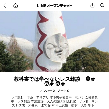
Go
share
se
back
to
home
教科書では学べないレス雑談 🧑‍🎓
🧑‍🎓 🧑‍🎓
メンバー 2
ノート 0
レス話し 下系 アリアリ 年下男子募集中 恋バナ 女性募集
中 レス雑談 専業主婦 大人の遊び場 隠れ家 サレ妻 サレ
夫 レス友 大募集 誰でもOK 年上女性 熟女 人妻 年下男