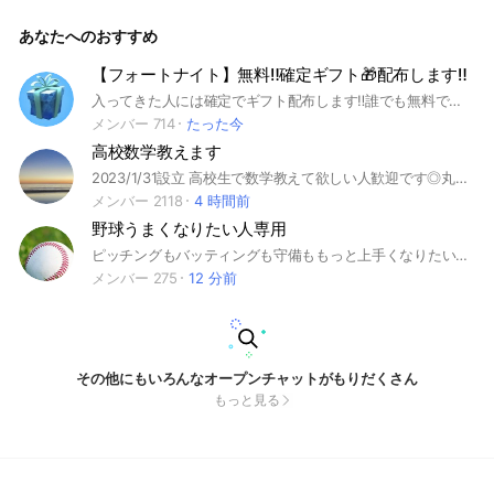
子くんR25歳以上 男女20代30代40代50代 お酒を飲みなが
ら雑談 夫婦問題 かまちょう 寂しい人 日々の雑談 レス話
あなたへのおすすめ
し ママ友 親友 恋バナ 子供 ジャンルなしの雑談タイ
ム 遠慮なく来てね 🎡
【フォートナイト】無料‼️確定ギフト🎁配布します‼️
入ってきた人には確定でギフト配布します‼️誰でも無料で貰えます‼️#フォートナイト#Fortnite#フォトナ#fotnaite#無料#ギフト#ギフト企画##無料ギフト#フォートナイトギフト#ギフトプレゼント
メンバー 714
たった今
高校数学教えます
2023/1/31設立 高校生で数学教えて欲しい人歓迎です◎丸投げはやめてね 教える側の方も歓迎です◎ 確率分布教えられる人募集中 数Ⅲ教えられる人募集中 #ⅠAⅡBⅢC #高校数学
メンバー 2118
4 時間前
野球うまくなりたい人専用
ピッチングもバッティングも守備ももっと上手くなりたい人！是非ここに来てレベルアップして下さい！ 変化球やバッティングフォーム、走塁についても野球技術のことなんでも話しましょう！ #野球部 #野球 #ピッチング #変化球 #バッティング #守備 #野球好き
メンバー 275
12 分前
その他にもいろんなオープンチャットがもりだくさん
もっと見る