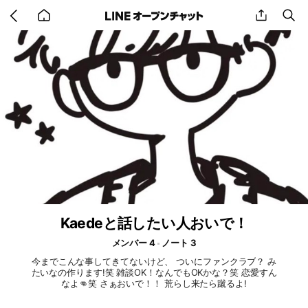
Go
share
se
back
to
home
Kaedeと話したい人おいで！
メンバー 4
ノート 3
今までこんな事してきてないけど、 ついにファンクラブ？ み
たいなの作ります!笑 雑談OK！なんでもOKかな？笑 恋愛すん
なよ👊笑 さぁおいで！！ 荒らし来たら蹴るよ!