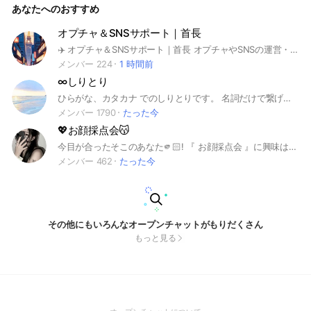
あなたへのおすすめ
オプチャ＆SNSサポート｜首長
✈️ オプチャ＆SNSサポート｜首長 オプチャやSNSの運営・管理、サポートならここ！ 🎤 ライブトークで相談も可能 🙌 初心者歓迎・見るだけ参加もOK #オプチャ #SNSサポート #オプチャ管理 #SNS運営 #初心者歓迎 #ライブサポート #オプチャ相談 #気軽に参加
メンバー 224
1 時間前
∞しりとり
ひらがな、カタカナ でのしりとりです。 名詞だけで繋げます。しりとり しりとり#しりとり#しりとりゲーム
メンバー 1790
たった今
💖お顔採点会😽
今目が合ったそこのあなた🫵🏻! 『 お顔採点会 』に興味はありませんか? ここは自分のお顔を採点してもらうところ! 1〜100で採点します‪⸜‪‪‪‪‪︎👍‪‪︎⸝‬‬‬‬‬‬‬‬ お世辞は一切含みません! 事実を伝えさせていただくので採点内容で傷ついても自己責任でお願いします🙏🏻 ̖́- 採点してもらうお顔は加工でも大丈夫!顔の1部分でも採点します🙇🏻‍♀️ ̖́- あ、拾い画はダメだからね？笑 お顔に自信がない方でも大丈夫👌🏻⸝⋆ お顔が可愛くないと思っていても意外に可愛いかもですよ🪄💞 見るだけでもおっけーです！ また、雰囲気だけとか日常の投稿とかでも🙆‍♀️ ノートは好きに使ってください‼️ ここのオプでは雑談したりもします🤟💞 メンバーはみんな『友達』です！ 入ってきて早々タメ口でも🙆‍♀️ 入ってくれたらすごーく喜びます🙌🏻 じゃあ採点会場でお待ちしてます🙇🏻‍♀️ #顔採点
メンバー 462
たった今
その他にもいろんなオープンチャットがもりだくさん
もっと見る