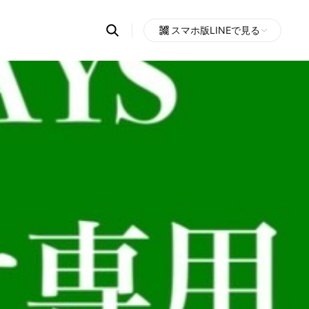
Search
スマホ版LINEで見る
OpenChats
Open
or
search
messages
area