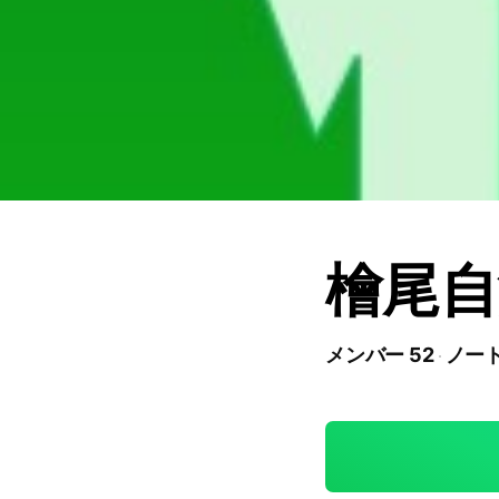
檜尾自
メンバー 52
ノート