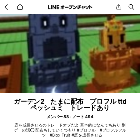
Go
share
se
back
to
home
ガーデン2 たまに配布 ブロフル ttd
ペッシュミ トレードあり
メンバー 88
ノート 494
庭を成長させるのトレードオプだよ 基本的になんでもあり 別
ゲーの話⭕️ 配布もしていくつもり #ブロフル #ブロフルフル
ーツ #Blox Fruit #庭を成長させる