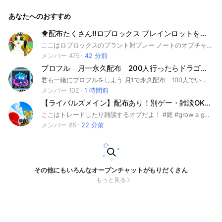
あなたへのおすすめ
🐥配布たくさん‼️ロブロックス ブレインロットを盗む・ブロフル・津波から脱出
ここはロブロックスのプラント対ブレー ノートのオプチャです！取引したり自慢したりして平和に過ごしましょう #ロブロックス #Roblox ＃プラント対ブレーノート ＃プラント対ブレインロット #プラント対ブレインロッド #Plants Vs Brainrots #Plants Vs Brainrot
メンバー 475
42 分前
ブロフル 月一永久配布 200人行ったらドラゴン永久配布
君も一緒にブロフルをしよう 月1で永久配布 100人でいいことがあるかも！？ 宣伝は副官かオーナーに聞いてからでよろしく 自己紹介などはノートにできるだけ書いてください 火山、リヴァ、狐、種族覚醒やレベ上げでも みんなしっかりルールを守ってくれると幸いです
メンバー 102
1 時間前
【ライバルズメイン】配布あり！別ゲー・雑談OKの部屋
ここはトレードしたり雑談するオプだよ！ #庭 #grow a garden #ロブロックス #roblox #グローアガーデン #ガーデンタワーディフェンス #プラント #プラント対ブレインロッド #ブレインロット #ブレインロッド #GardenTowerDefense #ブロフル #ブレインロッドを盗む #Steal a brainrot #Blox Fruits #roblox #grow a garden #ブロスタ #ロブロ #ブレイン #ライバル #フィッシュ #Fish #津波 #津波から逃げろ #津波から脱出 #99 Nights in the Forest #99日 #99日生き残る #ライバル
メンバー 85
22 分前
その他にもいろんなオープンチャットがもりだくさん
もっと見る