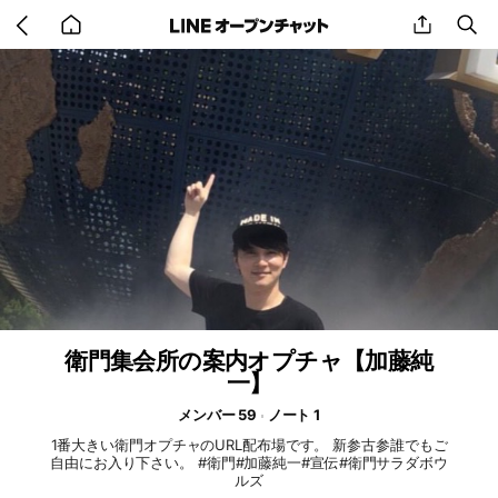
Go
share
se
back
to
home
衛門集会所の案内オプチャ【加藤純
一】
メンバー 59
ノート 1
1番大きい衛門オプチャのURL配布場です。 新参古参誰でもご
自由にお入り下さい。 #衛門#加藤純一#宣伝#衛門サラダボウ
ルズ