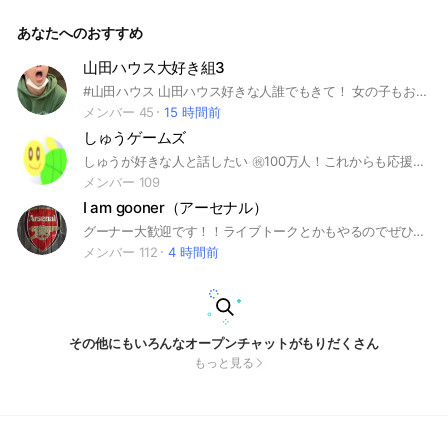
あなたへのおすすめ
山田ハウス大好き組3
#山田ハウス 山田ハウス好きな人誰でもきて！ 女の子もおるよー 即抜け❌
メンバー 45
15 時間前
しゅうゲームズ
しゅうが好きな人と話したい ㊗️100万人！これからも応援しよう！ #しゅうゲームズ #ゲーム実況者 #激エブ
メンバー 109
I am gooner（アーセナル）
グーナー大歓迎です！！ライブトークとかもやるのでぜひぜひ！荒らしはやめてくださいね！通報のち強制退会となります。 この下↓にルールが書いてあります。ちゃんと見てね！ 【このオプチャのルール】 1、アーセナルに関わることを話してね（少し話が逸れるくらいは全然◎） 2、敬語でもタメ語でもおっけーです。ただ言葉遣いには気をつけて話してね。 3、他のオプチャの宣伝はやめてください。 4、管理者はすぐにトークを見れない時があります。ご了承ください。 その他、気になる点があれば管理者をメンションしてください。 5、管理者が頑張って書いてる「ノート」、また「イベント」に書いてある試合日程ももぜひ見て！このオプチャに、それを見てる人はいるのだろうか、、 6、ライブトークもやってます！ぜひ入ってみてー #アーセナル
メンバー 112
4 時間前
その他にもいろんなオープンチャットがもりだくさん
もっと見る