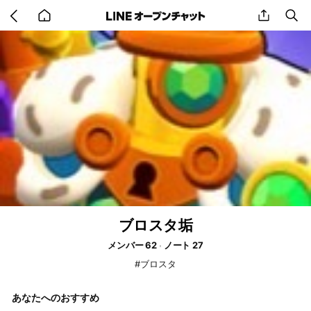
Go
share
se
back
to
home
ブロスタ垢
メンバー 62
ノート 27
#ブロスタ
あなたへのおすすめ