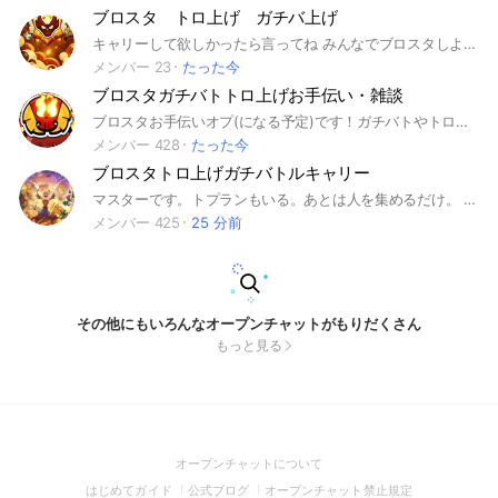
ブロスタ トロ上げ ガチバ上げ
キャリーして欲しかったら言ってね みんなでブロスタしよー
メンバー 23
たった今
ブロスタガチバトトロ上げお手伝い・雑談
ブロスタお手伝いオプ(になる予定)です！ガチバトやトロ上げのお手伝いやフレバトなどいろいろできるようにしたいです！管理人はレジェ1の雑魚なのでキャリーしてください(*^^*) 着実に人が増えてきているのでジャンジャンバリバリ参加していっぱい募集かけてください！よろしくお願いします！ 管理人もやし初レジェ4月3日 #ブロスタ #ブロスタガチバト #ブロスタトロ上げ
メンバー 428
たった今
ブロスタトロ上げガチバトルキャリー
マスターです。トプランもいる。あとは人を集めるだけ。 入ってきてくれた人、メンションしてくれたらキャリーします。 #ブロスタ #ブロスタガチバトル #ガチバトル #トップランカー #トプラン #ブロスタキャリー #ガチバトルキャリー #ブロスタマスター #ブロスタ初心者 #ブロスタ中級者 #ブロスタ上級者 #ブロスタトロ上げ #トロ上げ
メンバー 425
25 分前
その他にもいろんなオープンチャットがもりだくさん
もっと見る
(Open
オープンチャットについて
in
(Open
(Open
(Open
はじめてガイド
公式ブログ
オープンチャット禁止規定