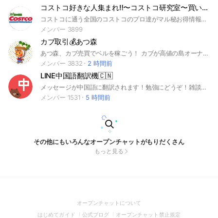
コストコ好きな人集まれ‼️〜コストコ研究室〜買い物・お得情報
コストコに通う全国のコストコのプロ達がマル秘お得情報などを紹介するグループです‼️
メンバー 3899
カブ取引💰あつ森
あつ森、カブ売買でベルを稼ごう！ カブが高値の島オーナーさん、お待ちしております。通行料はオーナーさんが自由に設定してください。 #あつ森 #あつまれどうぶつの森 #カブ #株 #ウリ #ベル #攻略 #情報 #交流 #交換 #Switch #募集 #株価 #カブ価 #初心者
メンバー 3832
2 時間前
LINE中国語翻訳機🇨🇳
メッセージが中国語に翻訳されます！勉強にどうぞ！雑談OK
メンバー 1531
5 時間前
その他にもいろんなオープンチャットがもりだくさん
もっと見る
(Open
オープンチャットについて
in
(Open
(Open
(Open
はじめてガイド
公式ブログ
オープンチャット禁止規定