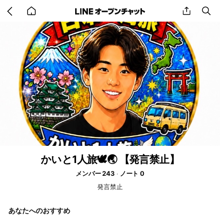
Go
share
se
back
to
home
かいと1人旅🕊️🌏 【発言禁止】
メンバー 243
ノート 0
発言禁止
あなたへのおすすめ