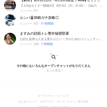
【４Dayセミナー開催日】 8月3日（月）21:00～（Day1） 8月4日（火）21:00～（Day2） 8月5日（水）21:00～（Day3） 8月6日（木）21:00～（Day4） ※4日間、全日参加で完結するセミナーです。 ※1度しか開催されません。 ※アーカイブはありません。
メンバー 751
ルンバ🤖SNSガチ攻略◎
メンバー 195
11 時間前
ますみの顔筋トレ塾🌸秘密部屋
お顔も姿勢も人生も変わりたい！方のためのコミュニティです😇 2026年もっとキレイになりたい人集まって‼️
メンバー 338
7 時間前
その他にもいろんなオープンチャットがもりだくさん
もっと見る
(Open
オープンチャットについて
in
(Open
(Open
(Open
はじめてガイド
公式ブログ
オープンチャット禁止規定
a
in
in
in