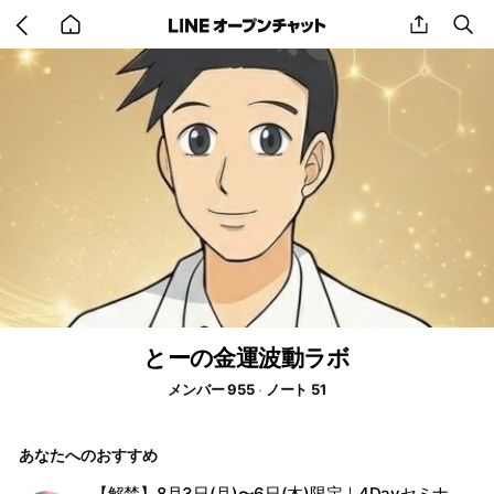
Go
share
se
back
to
home
とーの金運波動ラボ
メンバー 955
ノート 51
あなたへのおすすめ
【解禁】8月3日(月)〜6日(木)限定｜4Dayセミナー（会場）