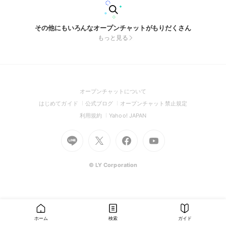
その他にもいろんなオープンチャットがもりだくさん
もっと見る
(Open
オープンチャットについて
in
(Open
(Open
(Open
はじめてガイド
公式ブログ
オープンチャット禁止規定
a
in
in
in
(Open
(Open
利用規約
Yahoo! JAPAN
new
a
a
a
in
in
window)
Go
new
Go
new
Go
Go
new
a
a
to
window)
to
window)
to
to
window)
new
new
Line
X
Facebook
Youtube
window)
window)
(Open
(Open
(Open
(Open
© LY Corporation
in
in
in
in
a
a
a
a
new
new
new
new
window)
window)
window)
window)
ホーム
検索
ガイド