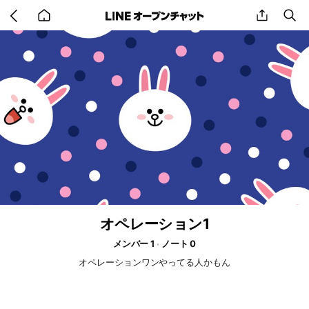
Go
share
se
back
to
home
オペレーション1
メンバー 1
ノート 0
オペレーションワンやってる人かもん