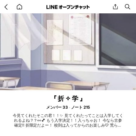
Go
share
se
back
to
home
『 折 ✧ 学 』
メンバー 33
ノート 215
今見てくれたそこの君！！✨ 見てくれたってことは入学してく
れるよね？？👀💕 もう入学決定！！入っちゃお！ 今なら古参
確定‼️ 折限定だよー！ 校則は入ってからのお楽しみ♡ 荒らし
と即抜けは強制退学しまーす ☆募集 めっっっっっっちゃ話す
人 先生・生徒 行事(イベント)沢山します‼️ 君のこと絶対楽しま