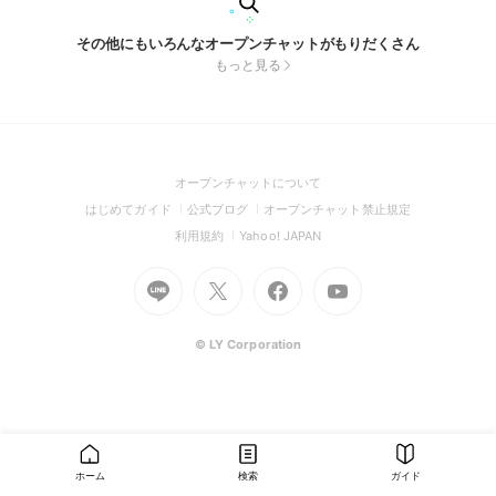
その他にもいろんなオープンチャットがもりだくさん
もっと見る
(Open
オープンチャットについて
in
(Open
(Open
(Open
はじめてガイド
公式ブログ
オープンチャット禁止規定
a
in
in
in
(Open
(Open
利用規約
Yahoo! JAPAN
new
a
a
a
in
in
window)
Go
new
Go
new
Go
Go
new
a
a
to
window)
to
window)
to
to
window)
new
new
Line
X
Facebook
Youtube
window)
window)
(Open
(Open
(Open
(Open
© LY Corporation
in
in
in
in
a
a
a
a
new
new
new
new
window)
window)
window)
window)
ホーム
検索
ガイド