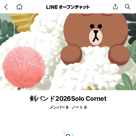
Go
share
se
back
to
home
剣バンド2026Solo Cornet
メンバー 8
ノート 0