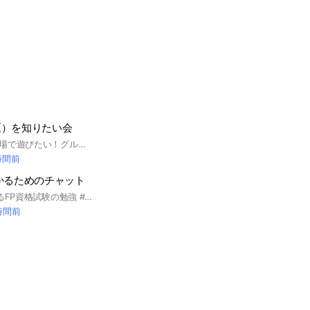
区）を知りたい会
隙間時間や休日に近場で遊びたい！グルメ、歴史建造物、映画、マルシェ等々、みんなの情報教えてください！ #明石 #神戸 #地元 #遊び #おいしいコーヒー飲みたい #おでかけ #散歩 #みちくさ #映画 #観劇 #美術館 ぶどう狩り
 時間前
かるためのチャット
FP1級合格者が教えるFP資格試験の勉強 #FP1級#FP2級#FP3級
時間前