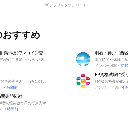
LINEアプリをダウンロード
のおすすめ
🌈交流-告知-掲示板(ワンコイン交流会)
明石・神戸（西
ワンコイン交流会にご参加いただいた方のビジネス交流、その他交流を通じて、 地域の活性につながれば良いなと思っています。 たくさんの方に利用いただけるようにしたいので、 連続投稿、または頻繁な投稿はご遠慮いただきたいと思います。 同じ方の投稿は月に3回以内でお願いします。
4
メンバー 439
17
FP資格試験に受
全国のゴルフ好きの皆さん、一緒に楽しいゴルフトークをしましょう。 もっと上手くなりたい方、ラウンドメンバーが欲しい方等、まずは覗いてみませんか？ ⛳️ゴル友⛳️メンバーだけのゴルフコンペもあります。（希望者のみ） 各地区のメンバー同士のラウンドや練習会等もあります！ 上級者から初心者、男性も女性も、皆さん楽しい仲間がきっと歓迎してくれます。 もちろんゴルフ以外のトーク（趣味や各地区の名物や名所等）も、沢山楽しめます。 スムーズにチャットが出来るように、皆さんハンドルネームの後ろに、『所在地、性別、年齢（女性は無し）』等が記入していますのでトークがしやすいです。 入会されたら(上)上のアナウンス欄に記入の仕方が書いてありますので、新規さんも、ご協力をお願いします🤲
7
7 時間前
メンバー 1436
4 
訪問先開拓術
保険営業での1番の悩みは毎日の行き先や新規開拓ではないでしょうか？その悩みを解決できる方法をこちらのラインで公開していこうと思いますので知りたい方は登録しておいてくださいね。
4
1 時間前