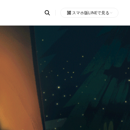
Search
スマホ版LINEで見る
OpenChats
Open
or
search
messages
area