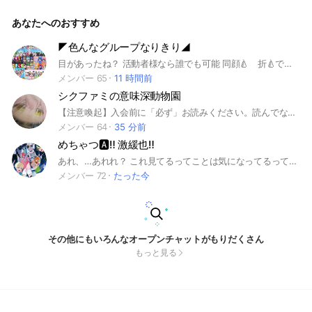
ぎたいから地雷多数持ちは回れ右で↩️ 1、2個までだと助か
る。。。 管理の特技は冠配りだからライトとか諸々勝手にし
あなたへのおすすめ
ちゃって😽 じゃ、中で待ってるからなー👋管理はお前と話せ
るのを待ってるよー❤︎ #緩也 #sxxn #六奏 #なりきり #nrkr #
也 #歌い手
◤ 色んなグループなりきり◢
目があったね？ 活動者様なら誰でも可能 同顔🍐 折🍐です 詳細は中で👋 #歌い手 #歌い手グループ #歌い手なりきり #なりきり #すとぷり #騎士A #騎士X #AMPTAK #めておら #すにすて #いれいす #シクフォニ #すたぽら #クロノヴァ #ぴすぱれ #めろぷろ #めろぱか #ぴすぱれ #BOOMMENT #まぐりば #からぴち #日常組 #毒☆あきお #おともん #にじさんじ #ホロライブ #女子研究大学 #らっだあ運営 #どるれく #びじぱと
メンバー 65
11 時間前
シクファミの意味深動物園
【注意喚起】入会前に「必ず」お読みください。読んでないのに文句言う人の言葉は受け付けません。 平和と書いてカオスと読みます。 みんなでいっぱい話しちゃお〜❗️ プリ小説書いてる人も一緒に作品共有とか交換宣伝とか🙆‍♀️ 一応暴れる（意味深）用のサブトークがあるのですがお構い無しに本オプでも暴れる（意味深）ので、純粋・地雷速攻🔙です。 あとcp論争起こすなよしょーもないから ※別🌀の話をしたい場合は サブオプで☝️ しっかり読みましたか？ それでは夢の国へ行ってらっしゃーい！ ーーーーーーーーーーーーーーー ※暴言など人が不快になる事は× ※作って欲しいサブオプがあれば遠慮 なく申し出てください！ ☆みんなで沢山話して最高なオプチャ作っちゃお〜︎💕︎ ーーーーーーーーーーーーーーー #シクフォニ #シクファミ #暇72 #雨乃こさめ #いるま #LAN #すち #みこと #歌い手リスナー ーーーーーーーーーーーーーーー
メンバー 64
35 分前
めちゃつ🅰️‼️ 激緩也‼️
あれ、…あれれ？ これ見てるってことは気になってるってこと？？？？ ここはMECHATU-Aの激激緩緩也~‼️ ルールは特にないしたくさん話そう‼️ 僕と握手‼️‼️‼️‼️ いい事🙆‍♀️ ・同顔 ・派生 ・キャラ崩壊 ・TS ・無言cc、無言抜け ・非公式 ・絵文字 ・ハント‼️（マブハン声ハン沢山しちゃって） ダメなこと🙅‍♀️ ・顔文字🥺 ・荒らし ・喧嘩 ・折 もう基本一人称とか口調あってればなんでも良き💕💕💕 ここまで見たってことは迷ってるよね絶対‼️‼️ 入っちゃう？入ろう 待ってるね…💕 タグ #MECHATU-A #めちゃつえー #2j3j #2434 #🌈🕒 #也 #激緩 #楽しいよ‼️‼️‼️
メンバー 72
たった今
その他にもいろんなオープンチャットがもりだくさん
もっと見る