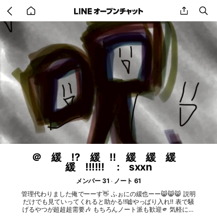
Go
share
se
back
to
home
＠ 緩 ⁉️ 緩 ‼️ 緩 緩 緩
緩 ‼️‼️‼️ : sxxn
メンバー 31
ノート 61
管理代わりました俺でーーす👋 ふぉにの緩也ーー😸😸😸 説明
だけでも見ていってくれると助かる‼️嘘やっぱり入れ‼️ 表で騒
げるやつが超超超需要🎶 もちろんノート派も歓迎🫵 気軽に騒