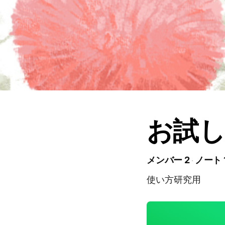
お試し
メンバー 2
ノート 
使い方研究用