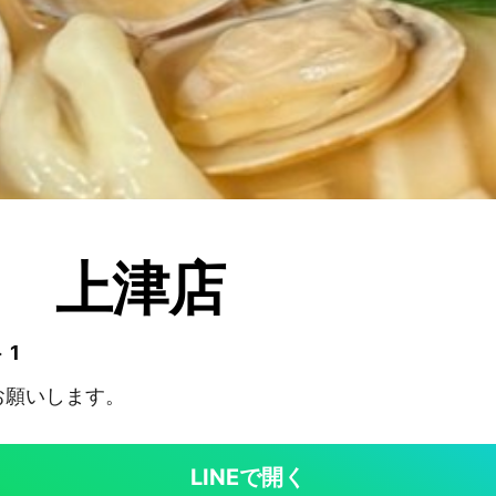
 上津店
 1
お願いします。
LINEで開く