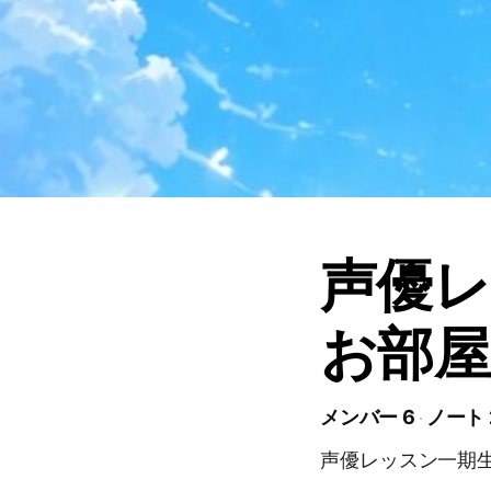
声優
お部屋
メンバー 6
ノート 
声優レッスン一期生の