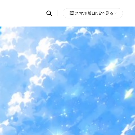
Search
スマホ版LINEで見る
OpenChats
Open
or
search
messages
area