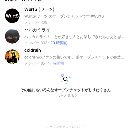
WurtS (ワーツ)
WurtS(ワーツ)のオープンチャットです #WurtS
メンバー 408
ハルカミライ
ハルカミライのことが好きな人とお話しできたらなあと思ってますっ☺︎ 雑談でも 情報交換でも！
メンバー 303
20 時間前
coldrain
coldrainのファンの集いです。 前オープンチャットが突然消えた為、勝手ながら作成しました。 仲良く利用して頂けると幸いです。 また、出来る事ならツアー中のセトリネタバレだけは避けて頂けると助かります。
メンバー 85
11 時間前
その他にもいろんなオープンチャットがもりだくさん
もっと見る
(Open
オープンチャットについて