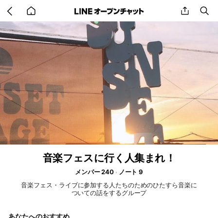
Go
share
se
back
to
home
音楽フェスに行く人集まれ！
メンバー 240
ノート 9
音楽フェス・ライブに参加する人たちのためのひたすら音楽に
ついての話をするグループ
あなたへのおすすめ