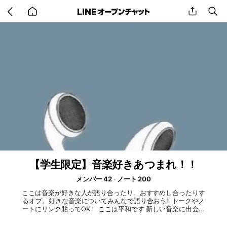
Go
share
se
back
to
home
【学生限定】音楽好きあつまれ！！
メンバー 42
ノート 200
ここは音楽が好きな人が語り合ったり、おすすめし合ったりす
るオプ。好きな音楽についてみんなで語り合おう‼️ トークやノ
ートにリンク貼ってOK！ ここは平和です 新しい音楽に出会え
たらいいなぁ〜 ボカロ、バンド音楽（特にインディーズ）と
かも聴きます！ライブトークもやっています！今ハマってるの