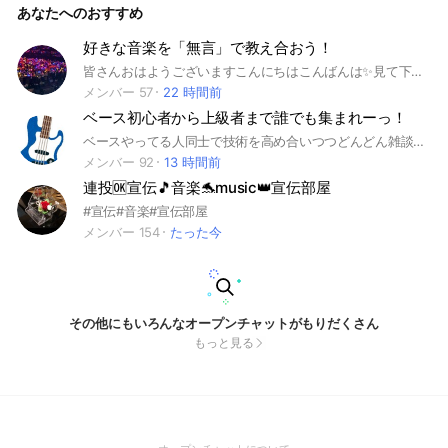
あなたへのおすすめ
はEDM‼️MyltaさんとVOLTAさんのオタクです みんなのお気に
入りの曲のプレイリストを作ってます！ 他にも、休日中心に
好きな曲オススメ祭やってます！ ボカコレ時期は語りまくり
好きな音楽を「無言」で教え合おう！
ます 作詞、作曲、楽器に興味がある人も是非来てね！ DTM勉
皆さんおはようございますこんにちはこんばんは✨見て下さりありがとうございます😊 このオプチャは名前の通り無言で自分の好きな音楽をジャンル問わずで貼るオープンチャットです！ 無言なのでコミュニケーションをとるのが苦手な人も安心！ それにジャンル問わずなので、アニソンでもボカロでもJｰHOPEでもKーPOPでも演歌でも楽器で演奏しているやつでもなんでも貼って大丈夫です！ 聞き専👌🏻´- ルール ・聞き専もちろんありなんですが曲出す人が一定の人になっちゃうといけないのでちょこちょこ出してくれると幸いですm(*_ _)m ・入ったらノートに自己紹介をまじで軽ーく書いてください🙇‍♀️ほんとに軽くで大丈夫です！！ ・入っても挨拶とかしないでOK ・スタンプ、会話なし ・YouTubeのリンクを貼る。 ・荒らしなし！！！！！！ ・喧嘩なし！ これを守ってくれたら大丈夫です (꒪˙꒳˙꒪) ここまで見てくれてありがとうございました✨では音楽の世界へようこそ♬.*ﾟ
強してます！一緒に勉強しよー！ちなみに…主はボカロPの者
です 今なら古参‼️ ⭕曲の紹介はもちろん雑談、相談など ❌荒
メンバー 57
22 時間前
らし、出会い厨、暴言、下ネタ 即抜けは一言伝えてからお願
ベース初心者から上級者まで誰でも集まれーっ！
いします。ルールを守って楽しくトークしよう♫ #音楽#ボカ
ロ#バンド#雑談#相談#学生#小学生#中学生#高校生#大学生#
ベースやってる人同士で技術を高め合いつつどんどん雑談していきましょーっ！ここのオープンチャットはタメ口でも敬語でもどちらでもOKなオープンチャットです！ちなみにオプチャ主は初めて2年半程です！中級者様、上級者様どうかベースの様々なことををご教授ください...だれでもいいので来て貰えるとくれしいです#ベーシスト#エレキベース#ベース
専門学生#学生限定#ライブトーク#楽器#ピアノ#ドラム#ギタ
メンバー 92
13 時間前
ー#ベース#作詞#作曲#DTM#軽音楽#ボーカロイド#ボカロP#
連投🆗宣伝🎵音楽🐬music👑宣伝部屋
DTMer#ネット音楽#吹奏楽#歌#副官募集中#EDM
#宣伝#音楽#宣伝部屋
メンバー 154
たった今
その他にもいろんなオープンチャットがもりだくさん
もっと見る