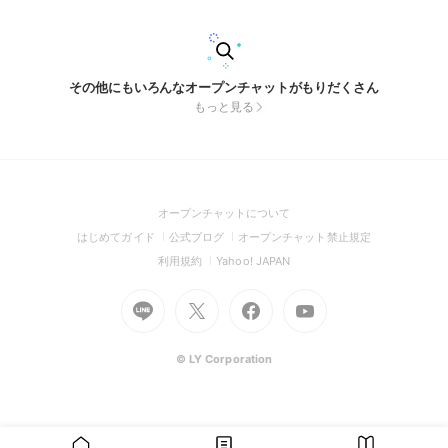
その他にもいろんなオープンチャットがもりだくさん
もっと見る
(Open
オープンチャットについて
in
(Open
(Open
(Open
はじめてガイド
公式ブログ
オープンチャット禁止規定
a
in
in
in
(Open
(Open
利用規約
Yahoo! JAPAN
new
a
a
a
in
in
window)
Go
new
Go
new
Go
Go
new
a
a
to
window)
to
window)
to
to
window)
new
new
Line
X
Facebook
Youtube
window)
window)
(Open
(Open
(Open
(Open
© LY Corporation
in
in
in
in
a
a
a
a
new
new
new
new
window)
window)
window)
window)