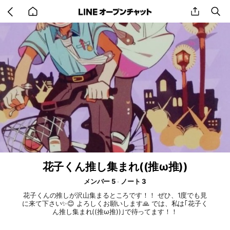
Go
share
se
back
to
home
花子くん推し集まれ((推ω推))
メンバー 5
ノート 3
花子くんの推しが沢山集まるところです！！ ぜひ、1度でも見
に来て下さい✨😊 よろしくお願いします🙏 では、私は｢花子く
ん推し集まれ((推ω推))｣で待ってます！！