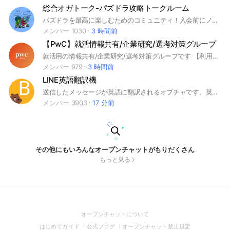
総合オガトーク-パズドラ攻略トークルーム
パズドラを最高に楽しむためのコミュニティ！入会前にノートにある利用規約をお読み下さい！ ※オガトークは当コミュニティのみです。他は全て偽物ですので通報お願いします。
メンバー 1030
3 時間前
【PwC】就活情報共有/企業研究/選考対策グループ
就活用の情報共有/企業研究/選考対策グループです 【利用ルール】敬語で会話すること｜建設的な議論を行うこと｜就活から逸脱した会話は禁止｜意見を求める際には自分の考えも提示し丸投げしないこと｜前提条件、目的を揃え相手を尊重したうえで主張すること｜無許可の広告宣伝は禁止 ＜企業別グループ一覧＞ コンサル マッキンゼー/BCG/ベイン/ATカーニー/PwC/デロイト/KPMG/EY/アクセンチュア/NRI野村総合研究所/アビーム/ベイカレント 外資金融 ゴールドマン・サックス/モルガン・スタンレー/JPモルガン 外資IT Google/Amazon/マイクロソフト/アップル IT/通信 NTTデータ/NSSOL/電通総研/CTC/IBM/NTTドコモ/KDDI/ソフトバンク/楽天/リクルート/LINEヤフー/メルカリ/サイバーエージェント/富士通/DeNA/SCSK/TIS 商社 三菱商事/伊藤忠商事/三井物産/住友商事/丸紅 金融 三菱UFJ銀行/三井住友銀行/みずほ銀行/りそな銀行/日本銀行/DBJ/東京海上日動/三井住友海上/損保ジャパン/日本生命/第一生命/明治安田生命/JCB/三井住友カード/オリックス/農林中央金庫 証券 野村證券/大和証券/SMBC日興証券 広告/メディア 電通/博報堂/NHK/日本テレビ/TBS 不動産 三井不動産/三菱地所/住友不動産/森ビル/野村不動産/東急不動産 建設 大成建設/鹿島建設/清水建設 食品/日用品 サントリー/キリン/アサヒ/味の素/明治/日清食品/JT/資生堂/花王/P&G/ユニ・チャーム 小売/サービス イオン/セブン&アイ/ファーストリテイリング/良品計画 電機/機械/自動車 ソニー/トヨタ/ホンダ/日産/キーエンス/日立/パナソニック/三菱重工/三菱電機/東京エレクトロン/デンソー/村田製作所/ダイキン/NEC/キヤノン/コマツ/オムロン 素材/化学 旭化成/富士フイルム/AGC/信越化学/東レ 製薬 武田薬品/中外製薬/第一三共/アステラス製薬/エーザイ インフラ/運輸 JR東海/JR東日本/JR西日本/ANA/JAL/東京ガス/大阪ガス/東京電力/関西電力 その他 オリエンタルランド/任天堂/ニトリ/バンダイナムコ 27卒28卒29卒30卒 SPI/玉手箱/TGWEB/テストセンター/GAB/CAB
メンバー 979
3 時間前
LINE英語翻訳機
送信したメッセージが英語に翻訳されるオプチャです。英語の勉強などにお使いください。 #学習 #翻訳 #交流 #勉強
メンバー 3903
17 分前
その他にもいろんなオープンチャットがもりだくさん
もっと見る
(Open
オープンチャットについて
in
(Open
(Open
(Open
はじめてガイド
公式ブログ
オープンチャット禁止規定