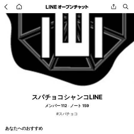
Go
share
se
back
to
home
スパチョコシャンコLINE
メンバー 112
ノート 159
#スパチョコ
あなたへのおすすめ