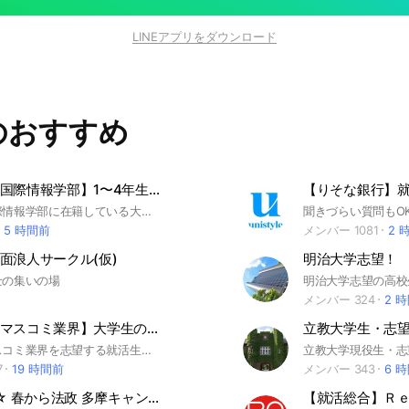
LINEアプリをダウンロード
のおすすめ
【中央大学国際情報学部】1〜4年生🌸（履修・授業・サークル）｜CAPS
中央大学国際情報学部に在籍している大学生向けのオープンチャットです🥳 授業やサークル、ゼミなどの情報共有に是非是非ご活用ください🎉 #中央大学 #国際情報学部 #大学 #CAMPANION
5 時間前
メンバー 1081
2 
面浪人サークル(仮)
明治大学志望！
士の集いの場
メンバー 324
2 
【テレビ・マスコミ業界】大学生の就活相談🌸28卒/29卒/30卒【Gritters Intern】
立教大学生・志
テレビ・マスコミ業界を志望する就活生のオープンチャットです🥳 説明会、インターン、選考対策の情報共有に是非是非ご活用ください🎉 #就活 #27卒 #28卒 #29卒 #30卒 #3年生 #就職 #採用 #インターン #インターンシップ #面接 #エントリーシート #ES #GD#グループディスカッション#グループワーク #自己分析 #自己PR #WEBテスト #SPI #玉手箱#選考#内定 #SPI #ENG #GAB #CAB #TG-WEB #SCOA #CUBIC #TAP #eF-1G #3E-IP #TAL #BRIDGE #志望動機 #企業選び #就活準備 #就活マナー #OB訪問 #マスコミ#放送局 #テレビ局 #ラジオ局 #テレビ業界 #ディレクター #タレント #報道 #制作 #カメラマン#AD # プロデューサー #AP #記者 #編集者 #イベントプランナー #シナリオライター #ジャーナリスト #放送作家 #放送技術者 #放送記者 #コピーライター #レポーター #アナウンサー #キャスター #放送業界 #新聞社 #新聞 #新聞業界 #雑誌 #書籍 #本 #出版 #出版社 #出版業界 #広告 #広告業界 #時事問題 #NHK #日本テレビ#TBS#テレビ朝日#フジテレビ #関西テレビ #東海テレビ #読売新聞社 #朝日新聞社 #日本経済新聞社 #日経 #毎日新聞社 #中日新聞社 #産業経済新聞社 #産経新聞 #北海道新聞社 #神戸新聞社＃時事通信社 #西日本新聞 #日本テレビ放送網 #テレビ東京 #共同通信 #文春 #広告プランナー #映画 #舞台 #モデル #マネージャー #宣伝 #映像編集者 #照明 #音響 #映画評論家 #演出家 #美術 #大道具 #小道具 #コーディネーター #ライター #新聞記者 #速記 #日テレ #テレ朝 #スカパー #WOWOW #USEN #毎日放送 #RKB #スペースシャワー #講談社 #集英社 #博報堂 #KADOKAWA #東宝 #電通 #新潮社 #エイベックス #ポニーキャニオン #テレ東 #imagica #イマジカ #東北新社 #aoityo #アームズ #ピクト #映像制作 #ロイター #ブルームバーグ #Bloomberg #Gritters
7
19 時間前
メンバー 343
6 
☆2025年☆ 春から法政 多摩キャンパス生の集い🌸