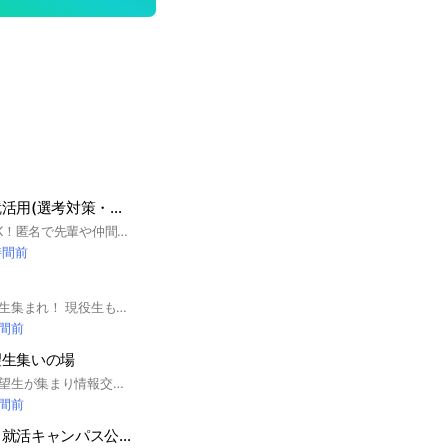
【りそな銀行】就活用(選考対策・企業研究)グループ
聞きづらい質問もOK！匿名で先輩や仲間に相談しよう！ 就活サイトunistyleが運営するりそな銀行の就活情報(選考対策/企業研究)共有グループです。 #就活 #りそな銀行 #銀行業界 #インターンシップ #本選考 #unistyle #ユニスタイル #面接 #採用 #内定 #ES #エントリーシート #自己分析 #業界研究 #企業研究 #自己PR #ガクチカ #学生時代頑張ったこと #志何望動機 #webテスト #ウェブテスト #GD #グループディスカッション #グルディス #OB訪問 #企業選び #就活対策 #就活準備 #大手企業 #日系企業 ▼unistyleが運営する銀行のオプチャグループ▼ 三菱UFJ銀行 / 三井住友銀行 / みずほフィナンシャルグループ / りそな銀行 / ゆうちょ銀行 / あおぞら銀行 / 新生銀行 / 横浜銀行 / 千葉銀行 / 静岡銀行 / 福岡銀行 / 七十七銀行 / 常陽銀行 / 京都銀行 / イオン銀行 / セブン銀行 / 住信SBIネット銀行 / きらぼし銀行 / オリックス銀行 / PayPay銀行 / ソニー銀行 / 三菱UFJ信託銀行 / 三井住友信託銀行 / SMBC信託銀行 / みずほ信託銀行 / 野村信託銀行 ▼りそな銀行の企業研究はこちらから▼ https://x.gd/quyiz
時間前
明治大学志望の高校生集まれ！ 現役生も浪人生も大歓迎！ 荒らし厳禁⚠️ 明治大学LINE公式アカウント https://liff.line.me/1645278921-kWRPP32q/?accountId=meijiexam その他の情報は明治大学入試総合サイトにて発信中！ https://www.meiji.ac.jp/exam/event/opencampus/index.html
時間前
望生集いの場
立教大学現役生・志望生が集まり情報交換や学習時間など成果を報告し合う場です！入試対策なども練っていきましょう！相談乗ります。
時間前
【就活総合】Ｒｅ就活キャンパス公式/就活/情報交換/就活相談/27卒/28卒/29卒/30卒/