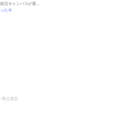
10,000名突破！Ｒｅ就活キャンパスが運営するオープンチャット！就活のプロが直接質問に回答！学生同士での情報交換を積極的に！ #学情 #Ｒｅ就活キャンパス #27卒 #28卒 #29卒 #30卒 #就活 #就職活動 #就活準備 #インターンシップ #オープンカンパニー #ES #エントリーシート#面接#GD #グループディスカッション #相談 #情報交換 #大手 #大手企業 #ホワイト企業 #商社 #食品 #IT #メーカー #金融 #不動産 #サービス #福祉 #理系 #文系 #業界 #適職 #キャリアセンター #大学 #選考 #選考対策 #1年生 #2年生 #3年生 #4年生 #合同企業説明会 #学内合説 #適職 #自分に合った企業 #フェルミ推定 #内定 #辞退
った今
(Open
ト禁止規定
in
a
new
window)