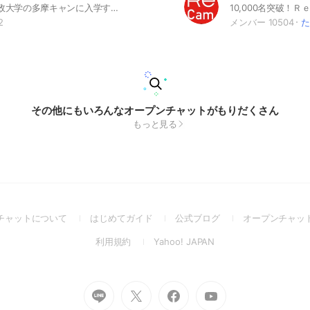
2025年に法政大学の多摩キャンに入学する人のためのグループです🌟サークルや情報交換、雑談や交流を深めるのに使っていただけると嬉しいです！ 各学部のトークルームもあります！ 在校生さんも大歓迎です~🙆‍♀️✨ #春から法政 ＃春から法政多摩キャンパス #サークル #新歓＃履修登録 #多摩キャンパス #MARCH #法政 #法政大学 #経済学部 #社会学部 #スポーツ健康学部 #現代福祉学部
2
メンバー 10504
た
その他にもいろんなオープンチャットがもりだくさん
もっと見る
(Open
(Open
(Open
チャットについて
はじめてガイド
公式ブログ
オープンチャッ
in
in
in
(Open
(Open
利用規約
Yahoo! JAPAN
a
a
a
in
in
new
new
new
a
a
window)
window)
window)
new
new
Go
Go
Go
Go
window)
window)
to
to
to
to