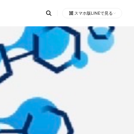
Search
スマホ版LINEで見る
OpenChats
Open
or
search
messages
area