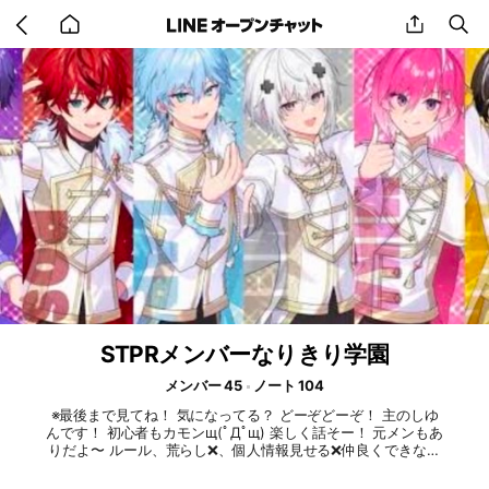
Go
share
se
back
to
home
STPRメンバーなりきり学園
メンバー 45
ノート 104
※最後まで見てね！ 気になってる？ どーぞどーぞ！ 主のしゆ
んです！ 初心者もカモンщ(ﾟДﾟщ) 楽しく話そー！ 元メンもあ
りだよ〜 ルール、荒らし❌、個人情報見せる❌仲良くできない
❌！ セクハラ発言🔺（セクハラ発言するとメルトくんがきれま
す。他の人には、多分被害喰らわない、、？）恋愛⭕ はいる