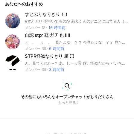
あなたへのおすすめ
時は未定でよろ！ あき）空白 埋まり）メンカラ すとぷり 莉犬
くん❤️ さとみくん🩷 ななもりさん💜 ジェルくん‪🧡‬‪ るぅとくん
💛 ころんくん🩵 アンプタックカラーズ あっきいくん まぜたく
すとぷりなりきり！！
ん💜 ぷりっつくん‪💚 ちぐさくん🩵 あっとくん❤️ けちゃくん
#すとぷり 今空いてるのが 莉犬くんのアニメに出てる人（りいこちゃん以外） ジェル君のアニメに出てる人（遠井さん、ももちゃん以外） もりうさ りぬーん ヤギ長老 です！ ジェッキーとナッキーも空いてるよ！ 一応ジェルくん枠開け状態です！ 荒らしは❌ 荒らしだった場合強制退会させます⭐︎
騎士X、A しゆんくん‪💚 てるとくん🩷 ばぁうくん⸜❤️⸝ タケヤ
キ翔くん🤍 そうまくん 💛 スニステ にしきくん🤍 らおくん❤️
メンバー 18
16 時間前
だいきりくん💛 たちばなくん💙 ゆたくん🩵 やなとくん💛 おさ
自認 stpr ㌠ ガチ 也 ‼️‼️
でいくん🩵 めておら 心音くん💜 ロゼくん❤️ みかさくん🩷 メ
ルトくん‎🤍 らぴすくん🩵 らいとくん💛 とぅるりぷ はりまくん
え 、 え 、 見たよな ？？ 今見たよな ？？ 見たなら入れよ 😉 絵文字 🐜 ‼️ どぺ ２人迄🐜 ‼️ 折 🍐 ‼️ 掛け持ち 🍐 ‼️ っ て感じの超絶ゆるおぷ …… んん , 間違えた 爆汗 超絶ガチ也だろ❓❓ もう入るしかないわけよ ❣️❣️ ノリいい人 𝐂𝐨𝐦𝐞 𝐨𝐧 コミュ障 も 𝐂𝐨𝐦𝐞 𝐨𝐧 誰でもきてね 👋🏻 っ て感じ よ ‼️ ぁ 初心者 だけ は 🔙 待ってるよ 🎶 #STPR #stpr #なりきり #nrkr #也 #苺王子 #騎士 #暗譜 #隕石 #靴歩 #口紅 #すとぷり #騎士A #騎士X #AMPTAK #めておら #すにすて #とぅるりぷ #stxxx #ktxxx #amnv #mtor #snst #trlp #vegetablecolors #野菜 #やさい手
まひろまるくん そあらくん パルオくん ものくろくん つきしろ
メンバー 36
6 時間前
やしろくん りいぬくんファミリー あき ちぐさくんファミリー
STPR怪盗なりきり 腐 ⭕️
あき 遠井さんシリーズ あき マネージャー ひのか（すとぷりさ
ん） 凛斗（すにすてさん） さいか(めておら) ゆら(騎士X) 色
ん、見てくれた~？ あ、しーッ🤫 僕、怪盗だから バレちゃうッ!! 改めて見つけてくれてありがとうッ、、 ここには、警察と怪盗がいるッ、、、 次々と盗みを犯す怪盗。 それを追う警察達… 君も、おいで、 僕の正体、、？ 申し遅れたね、、 僕は、怪盗副リーダーの ⬛︎⬛︎⬛︎。 あはッ、待ってる、 #STPR #StrawberryPrince #すとぷり #Knight A - 騎士A - #騎士Ｘ-KnightＸ- #AMPTAKxCOLORS #Meteorites #めておら #SneakerStep #すにすて
葉(アンプマネ) 莉瑠(とぅるりぷマネ) これしか思いつきません
メンバー 36
3 時間前
でした💦 他のグループのメンバーやりたかつたら入って声か
けてねー！ なれなかったら抜けていいよ、、、 でも出来れば
いて欲しいな🥺 抜ける時は、一言言って欲しいな！ #STPRな
りきり #アンプタックカラーズ #すとぷり #すにすて #騎士X #
めておら #STPR #STPRと繋がりたい ーーーーーーーーENDー
ーーーーーー ここまでよく見てくれました！ 主も初心者なの
その他にもいろんなオープンチャットがもりだくさん
でみんなでワイワイしましょ！ 出会い目的は🔺 主の都合で主
もっと見る
は8時半までしかいないよ〜m(_ _)