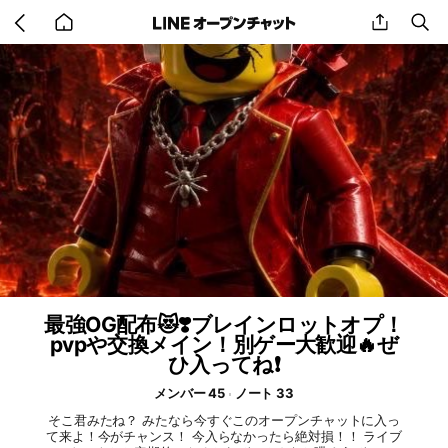
Go
share
se
back
to
home
最強OG配布😻❣️ブレインロットオプ！
pvpや交換メイン！別ゲー大歓迎🔥ぜ
ひ入ってね❗️
メンバー 45
ノート 33
そこ君みたね？ みたなら今すぐこのオープンチャットに入っ
て来よ！今がチャンス！ 今入らなかったら絶対損！！ ライブ