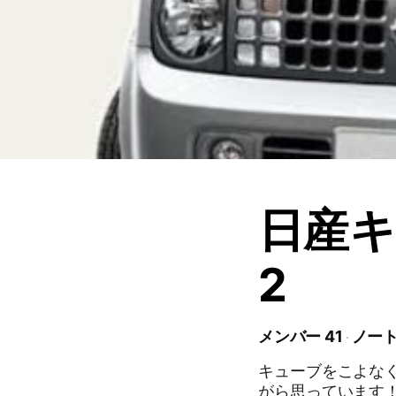
日産キュ
2
メンバー 41
ノート
キューブをこよな
がら思っています