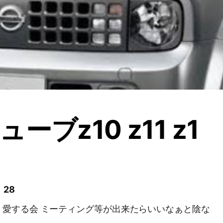
ーブz10 z11 z1
 28
く愛する会 ミーティング等が出来たらいいなぁと陰な
！