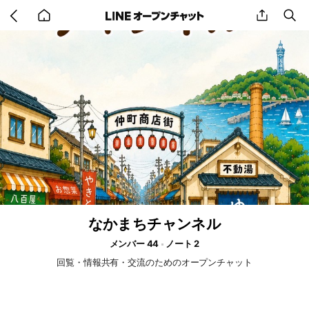
Go
share
se
back
to
home
なかまちチャンネル
メンバー 44
ノート 2
回覧・情報共有・交流のためのオープンチャット