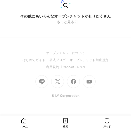
その他にもいろんなオープンチャットがもりだくさん
もっと見る
(Open
オープンチャットについて
in
(Open
(Open
(Open
はじめてガイド
公式ブログ
オープンチャット禁止規定
a
in
in
in
(Open
(Open
利用規約
Yahoo! JAPAN
new
a
a
a
in
in
window)
Go
new
Go
new
Go
Go
new
a
a
to
window)
to
window)
to
to
window)
new
new
Line
X
Facebook
Youtube
window)
window)
(Open
(Open
(Open
(Open
© LY Corporation
in
in
in
in
a
a
a
a
new
new
new
new
window)
window)
window)
window)
ホーム
検索
ガイド