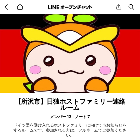
Go
share
se
back
to
home
【所沢市】日独ホストファミリー連絡
ルーム
メンバー 13
ノート 7
ドイツ団を受け入れるホストファミリーに向けて市お知らせを
するルームです。参加される方は、フルネームでご参加くださ
い。