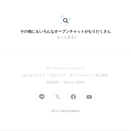
その他にもいろんなオープンチャットがもりだくさん
もっと見る
(Open
オープンチャットについて
in
(Open
(Open
(Open
はじめてガイド
公式ブログ
オープンチャット禁止規定
a
in
in
in
(Open
(Open
利用規約
Yahoo! JAPAN
new
a
a
a
in
in
window)
Go
new
Go
new
Go
Go
new
a
a
to
window)
to
window)
to
to
window)
new
new
Line
X
Facebook
Youtube
window)
window)
(Open
(Open
(Open
(Open
© LY Corporation
in
in
in
in
a
a
a
a
new
new
new
new