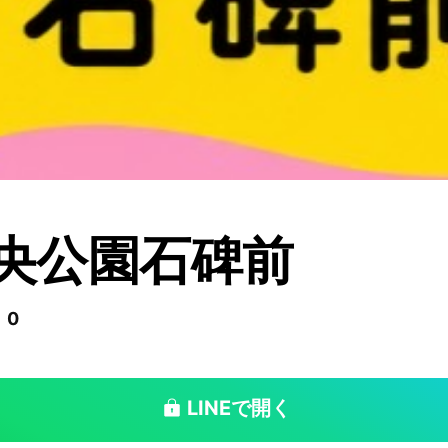
 中央公園石碑前
 0
LINEで開く