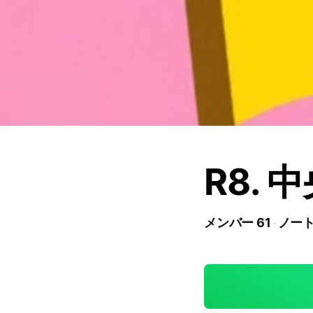
R8.
メンバー 61
ノート