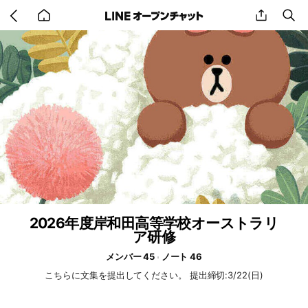
Go
share
se
back
to
home
2026年度岸和田高等学校オーストラリ
ア研修
メンバー 45
ノート 46
こちらに文集を提出してください。 提出締切:3/22(日)