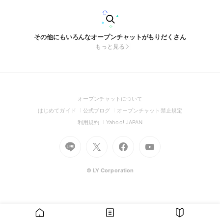
その他にもいろんなオープンチャットがもりだくさん
もっと見る
(Open
オープンチャットについて
in
(Open
(Open
(Open
はじめてガイド
公式ブログ
オープンチャット禁止規定
a
in
in
in
(Open
(Open
利用規約
Yahoo! JAPAN
new
a
a
a
in
in
window)
Go
new
Go
new
Go
Go
new
a
a
to
window)
to
window)
to
to
window)
new
new
Line
X
Facebook
Youtube
window)
window)
(Open
(Open
(Open
(Open
© LY Corporation
in
in
in
in
a
a
a
a
new
new
new
new
window)
window)
window)
window)