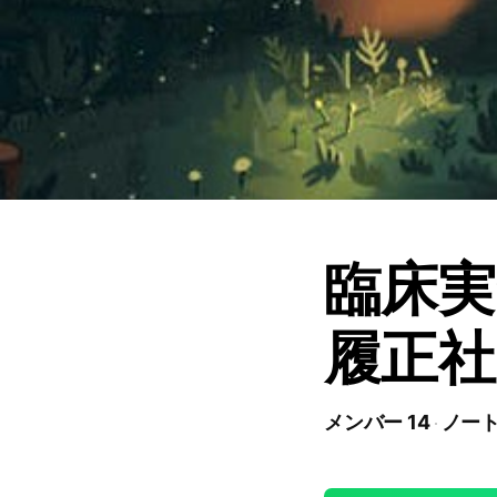
臨床実
履正社 
メンバー 14
ノート