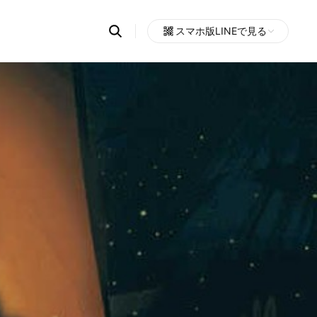
Search
スマホ版LINEで見る
OpenChats
Open
or
search
messages
area