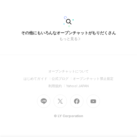
その他にもいろんなオープンチャットがもりだくさん
もっと見る
(Open
オープンチャットについて
in
(Open
(Open
(Open
はじめてガイド
公式ブログ
オープンチャット禁止規定
a
in
in
in
(Open
(Open
利用規約
Yahoo! JAPAN
new
a
a
a
in
in
window)
Go
new
Go
new
Go
Go
new
a
a
to
window)
to
window)
to
to
window)
new
new
Line
X
Facebook
Youtube
window)
window)
(Open
(Open
(Open
(Open
© LY Corporation
in
in
in
in
a
a
a
a
new
new
new
new