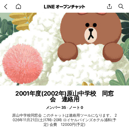
Go
share
se
back
to
home
2001年度(2002年)原山中学校 同窓
会 連絡用
メンバー 35
ノート 0
原山中学校同窓会 このチャットは連絡用ツールになります。 2
026年11月21日(土)17時-20時 ロイヤルパインズホテル浦和(予
定) 会費 12000円(予定)