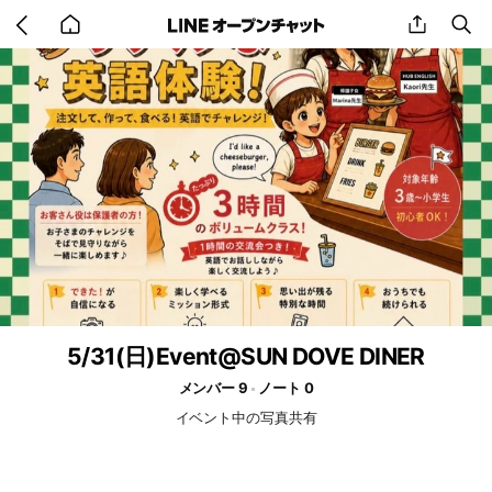
Go
share
se
back
to
home
5/31(日)Event@SUN DOVE DINER
メンバー 9
ノート 0
イベント中の写真共有