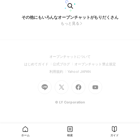
その他にもいろんなオープンチャットがもりだくさん
もっと見る
(Open
オープンチャットについて
in
(Open
(Open
(Open
はじめてガイド
公式ブログ
オープンチャット禁止規定
a
in
in
in
(Open
(Open
利用規約
Yahoo! JAPAN
new
a
a
a
in
in
window)
Go
new
Go
new
Go
Go
new
a
a
to
window)
to
window)
to
to
window)
new
new
Line
X
Facebook
Youtube
window)
window)
(Open
(Open
(Open
(Open
© LY Corporation
in
in
in
in
a
a
a
a
new
new
new
new
window)
window)
window)
window)
ホーム
検索
ガイド