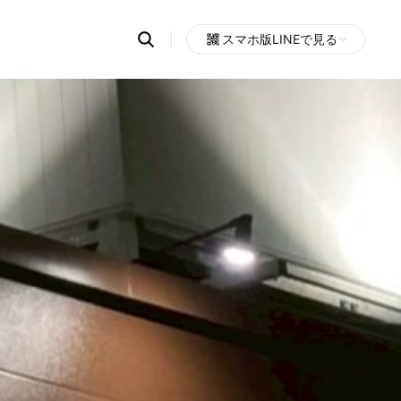
Search
スマホ版LINEで見る
OpenChats
Open
or
search
messages
area