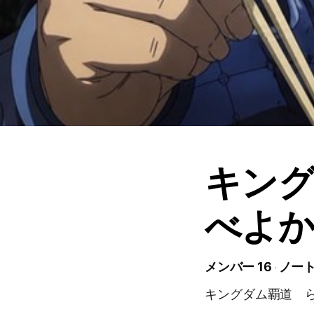
キン
べよ
メンバー 16
ノート
キングダム覇道 