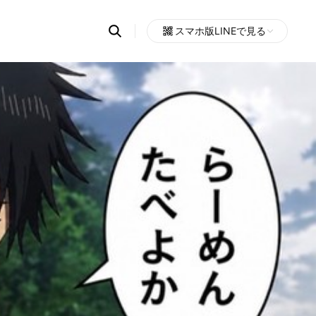
Search
スマホ版LINEで見る
OpenChats
Open
or
search
messages
area