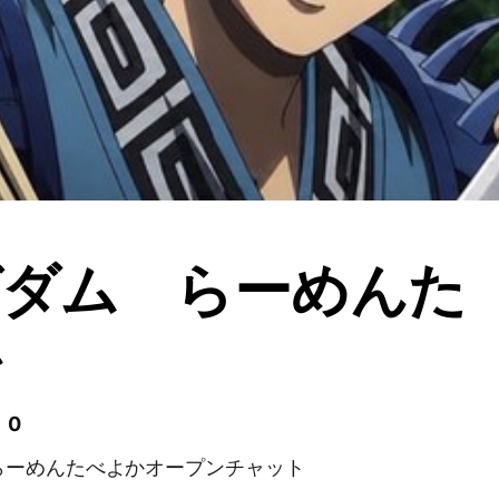
グダム らーめんた
か
 0
らーめんたべよかオープンチャット