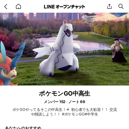
Go
share
se
back
to
home
ポケモンGO中高生
メンバー 152
ノート 69
ポケGOやってるそこの中高生！🫵 初心者でも大歓迎！！ 交流
や雑談しよう！！ #ポケモンGO#中学生
あなたへのおすすめ