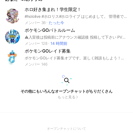
ホロ好き集まれ！学生限定！
#hololive #ホロリス#ホロライブ はじめまして。 管理者です。 新規さん受け入れ時間10時〜21時 ホロライブ好きの皆さんで集まって様々な情報や感想の共有、つぶやきなどをしたいと思い開設しました。 いつでも話しに来てもらえるとありがたいです。 参加時の注意⚠️ アイコンはホロライブに関係のあるアイコンでよろしくお願いします🙇
メンバー 36
たった今
ポケモンGOバトルルーム
⚠️入室後は投稿前にアナウンス確認後 投稿して下さい PVPをされたい方 メンテナンス時に対戦されたい方 練習して攻略にも活用して下さい バトル好きが集結中 #ポケモンGO #ポケモン #ポケGO #ゲーム #攻略 #トレーナー #情報交換 #ゲーム #攻略 #PVP #対戦 #練習試合
メンバー 128
14 時間前
ポケモンGOレイド募集
ポケモンGOレイド募集オプです。楽しく雑談もしよう！雑談は基本下ネタや暴言以外ならオッケー。うるさすぎないように騒いでください！雑談は雑談部屋でやってください #ポケモン #ポケモンGO #レイド募集
メンバー 146
その他にもいろんなオープンチャットがもりだくさん
もっと見る
(Open
オープンチャットについて