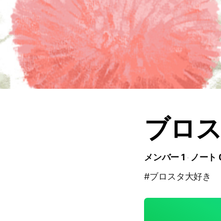
ブロ
メンバー 1
ノート 
#ブロスタ大好き