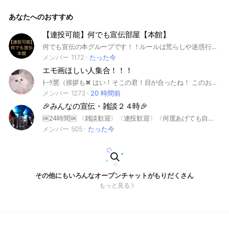
OK！ ✔️ 初心者・人見知りでも気軽に参加できます🙌 みんなが
楽しめるように、暴言・荒らし・出会い目的は禁止です。 気
あなたへのおすすめ
軽に参加して、たくさん話そう！ #小学校 #中学生 #高校生 #
雑談 #友達募集 #友達作り #恋バナ #ゲーム #勉強 #青春 #暇
つぶし #全国 #中学生生活 #高校生活 #小学生活
【連投可能】何でも宣伝部屋【本館】
何でも宣伝の本グループです！！ルールは荒らしや迷惑行為及び規約違反はしない事のみです。 詳しくはノートのルールに書いてます👍 #宣伝 ＃拡散 ＃何でも #連投＃宣伝部屋＃オリキャラ＃雑談＃上位＃有名＃緩い#連投#初心者#サポート#オプチャサポート#オープンチャット#オプチャ#個性#拡散 #共有 #Live #Liveトーク
メンバー 1172
たった今
エモ画ほしい人集合！！！
ﾄｰｸ🈲（挨拶も✖︎ はい！そこの君！目が合ったね！ このおぷに入りましょ🙌🏻ˊ˗ 1300人目標🌷⸝⸝꙳ 記念すべき1300人目はだーれだ？ 最近どんどん人が減ってるんです涙涙 ぜひこのおぷへ！ ここは、かわいい、かっこいい、アニメ… なんでもＯＫ!! それにそれに！ 親バレ防止できちゃいます💖˖ ࣪⊹ ｾﾞｯｯｯｯﾀｲにばれるの嫌な人!! 名前の最後に、 📴←これを付けてね♩♩⋆͛ ︎︎︎︎︎︎☑︎付けてる人はメンションしません ︎︎︎︎︎︎☑︎リクエストしたい人はつけないで!! ︎︎︎︎︎︎☑︎つけてる人は投稿/コメントしないでね 嬉しいのことにこのｵﾌﾟﾁｬ… 優しくて性格いい&美男美女 の方がたーくさんいるんです😭 だ！か！ら！入って損なし‼️ ぜひぜひ気軽に入ってみてね!! ‪入ったらまず「大事なノート」みてね おぷで待ってるね！︎︎︎︎ ﾙｰﾙ🈁 ⒈トークで話すの禁止 これが親バレ防止に繋がるよ🤞🏻 ⒉荒らしだめ ⒊即抜けだめ ⒋宣伝目的での参加だめ ここは、エモ画を共有する所!! 👉🏻エモ画はノートにあるよ👈🏻 ⒌病みアピだめ おぷの雰囲気悪くなるからまじやめて ではでは！ お待ちしていますᕷ⋆͛* 建おぷ記念日‪˚。˳✧ 2025 ３／１ （Sat. １０人達成⋆͛⇢３／１（Sat. ２０人達成⋆͛⇢３／２（Sun. ３０人達成⋆͛⇢３／２４（Mon. ４０人達成⋆͛⇢４／１１（Fri. ５０人達成⋆͛⇢４／２５（Fri. ６０人達成⋆͛⇢４／２９（Tue. ７０人達成⋆͛⇢５／１（Thu. ８０人達成⋆͛⇢５／１７（Sat. ９０人達成⋆͛⇢５／１９（Mon. １００人達成⋆͛⇢５／２０（Tue. ２００人達成⋆͛⇢５／２６（Mon. ３００人達成⋆͛⇢６／４（Wed. ４００人達成⋆͛⇢６／２１（Sat. ５００人達成⋆͛⇢６／３０（Mon. ６００人達成⋆͛⇢７／２（Wed. ７００人達成⋆͛⇢７／１７（Thu. ８００人達成⋆͛⇢７／３０（Wed. ９００人達成⋆͛⇢８／１１（Mon. １０００人達成⋆͛⇢８／２６（Tue. #エモい#えもい#エモ画#えも画#雰囲気#画像#おしゃれ#オシャレ#写真#画像#アイコン#背景#あいこん#かわいい#かっこいい#エモい画像#雰囲気画像#韓国#韓国画像#j-pop#KーPOP#アニメ#サンリオ#ジャニーズ#アイドル#画像配布#親バレ防止#雑談#恋バナ#楽しい
メンバー 1273
20 時間前
🎉みんなの宣伝・雑談２４時🎉
🆗24時間🆗 〈雑談歓迎〉〈連投歓迎〉〈何度あげても自由だよー‼️ 自分のオプチャ！！宣伝しちゃおー🎉 どんどん宣伝しちゃってね！雑談も自由だよ✨ 荒らし❌即抜けｻﾝお断り😀見つけ次第高確率そのおプチャは、宣伝できない設定をさせていただきます
メンバー 505
たった今
その他にもいろんなオープンチャットがもりだくさん
もっと見る