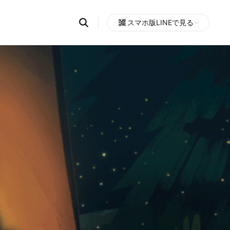
Search
スマホ版LINEで見る
OpenChats
Open
or
search
messages
area