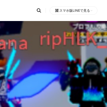
Search
スマホ版LINEで見る
OpenChats
Open
or
search
messages
area