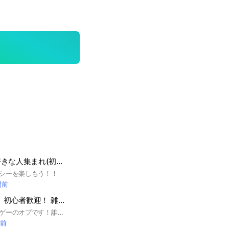
キングレガシー好きな人集まれ(初心者から上級者まで大歓迎！！)
シーを楽しもう！！
間前
ソルのRNGオプ！ 初心者歓迎！ 雑談部屋 別ゲーもok!
ソル・その他ロブロゲーのオプです！誰か入ってくれぇー #sol's RNG #ソルのRNG #ソルズRNG #RIVALS #ライバル #ライバルズ #最強の戦場 #サイバト #TSB #The strongest battlegrounds #庭を成長させる #庭 #庭2
間前