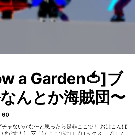
ow a Garden🍅]ブ
ルなんとか海賊団〜
 60
プチャないかな〜と思ったら是非ここで！ おはこんば
です！( ´ ▽ ` )ﾉ ここではロブロックス、ブロフ