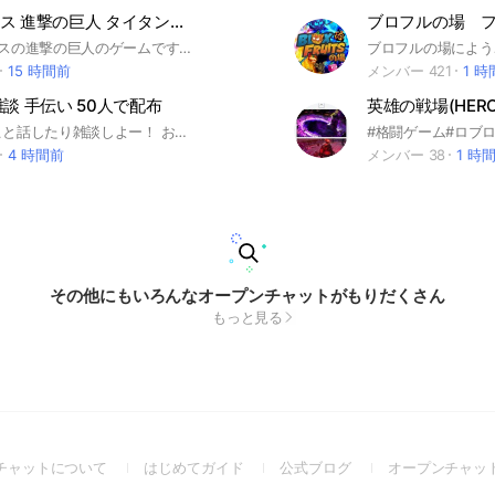
ロブロックス 進撃の巨人 タイタン無題の攻撃
#ロブロックスの進撃の巨人のゲームです #UNTITEED Attark On Titon #進撃の巨人 ウェーブとかボスとかミッションとか何でも協力してやりましょう ロブロックスの進撃ゲームok 中心はタイタン無題の攻撃
15 時間前
メンバー 421
1 
談 手伝い 50人で配布
ブロフルのこと話したり雑談しよー！ お互いのこと手伝ったりしましょ！
#格闘ゲーム#ロブロ
4 時間前
メンバー 38
1 時
その他にもいろんなオープンチャットがもりだくさん
もっと見る
(Open
(Open
(Open
チャットについて
はじめてガイド
公式ブログ
オープンチャッ
in
in
in