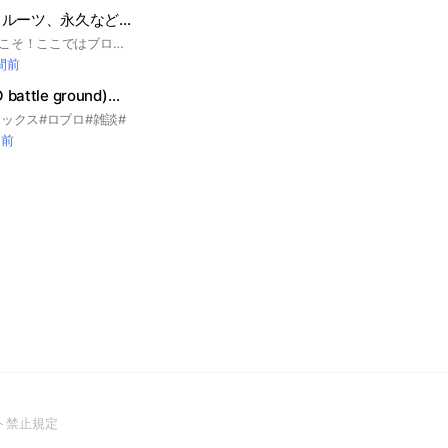
ブロフルの場 フルーツ、永久など配布！
ブロフルの場にようこそ！ここではブロックスフルーツのお話、ゲームのお誘い、他の人のブロックスフルーツのお手伝い、質問、相談、をします永久フルーツ配布は定期的に行ってます。平均すると1ヶ月2.3かい行ってます、ぜひ入ってください
時間前
英雄の戦場(HERO battle ground)ヒロバト
ックス#ロブロ#雑談#
間前
(Open
ト禁止規定
in