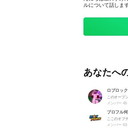
ルについて話します
フルブームは、終
あなたへ
ロブロック
メンバー 45
ブロフル何
メンバー 63