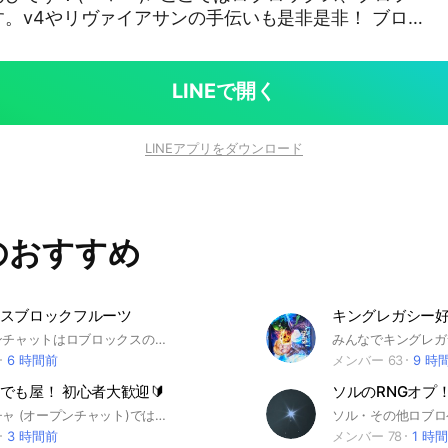
。v4やリヴァイアサンの手伝いも是非是非！ ブロ
わった
LINEで開く
LINEアプリをダウンロード
のおすすめ
スブロックフルーツ
このオープンチャットはロブロックスのブロックスフルーツのオープンチャットです！ ここはロブロックスのブロックスフルーツのオプだけど他のゲームの話しもしてくれてもいい大丈夫です！ あと下ネタ、暴言などのことを言ったりした場合は注意1とさせてもらいます注意が5たまると強制退会させていただきます 詐欺をした場合は一発強制退会です 垢売買無しです 宣伝は許可を取ればOKとします クロストレードはやめて頂きたいです ルールを守って楽しくしよう！ #ブロックスフルーツ #ブロフル
みんなでキングレガ
6 時間前
メンバー 63
9 時
でも屋！ 初心者大歓迎🔰
ここのオプチャ (オープンチャット)では何でも屋の人が色々なことを手伝います！ 永久をくれなどは無理です！ 詳しくは入って大事なノートを確認宜しくお願いします！#ブロフル #ブロックスフルーツ #何でも屋 #手伝い #ロブロックス #ブロフル
3 時間前
メンバー 78
1 時