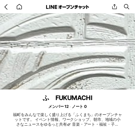
Go
share
se
back
to
home
ふ FUKUMACHI
メンバー 12
ノート 0
福町をみんなで楽しく盛り上げる「ふくまち」のオープンチャ
ットです。 イベント情報、ワークショップ、朝市、地域の小
さなニュースをゆるっと共有🌿 音楽・アート・福祉・子ど
も・高齢者支援など、ジャンルは自由！ 「やってみたい」
「参加してみたい」その気持ちが一番大切☺️ 主催：福町サス