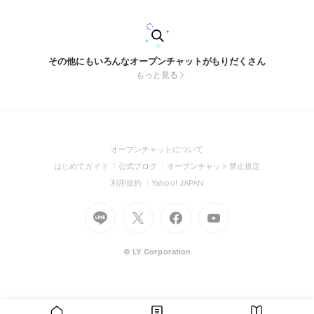
テナブル・フクダスタジオ
その他にもいろんなオープンチャットがもりだくさん
もっと見る
(Open
オープンチャットについて
in
(Open
(Open
(Open
はじめてガイド
公式ブログ
オープンチャット禁止規定
a
in
in
in
(Open
(Open
利用規約
Yahoo! JAPAN
new
a
a
a
in
in
window)
Go
new
Go
new
Go
Go
new
a
a
to
window)
to
window)
to
to
window)
new
new
Line
X
Facebook
Youtube
window)
window)
(Open
(Open
(Open
(Open
© LY Corporation
in
in
in
in
a
a
a
a
new
new
new
new
window)
window)
window)
window)