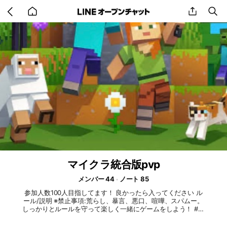
Go
share
se
back
to
home
マイクラ統合版pvp
メンバー 44
ノート 85
参加人数100人目指してます！ 良かったら入ってください ル
ール/説明 ※禁止事項:荒らし、暴言、悪口、喧嘩、スパムー。
しっかりとルールを守って楽しく一緒にゲームをしよう！ #ゲ
ーム#マイクラ#統合版#マインクラフト#鬼ごっこ#ジェネレー
ター#pvp