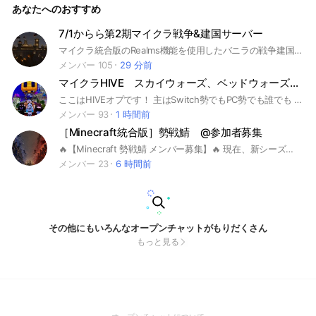
あなたへのおすすめ
7/1からら第2期マイクラ戦争&建国サーバー
マイクラ統合版のRealms機能を使用したバニラの戦争建国鯖です！ PVP、建国が好きな人は是非参加してみてください！ #Minecraft #マイクラ #マインクラフト #マイクラ統合版 #建国 #建国鯖 #マイクラ建国 #PVP #戦争 #Realms #マルチ
メンバー 105
29 分前
マイクラHIVE スカイウォーズ、ベッドウォーズなんでも！
ここはHIVEオプです！ 主はSwitch勢でもPC勢でも誰でも 歓迎します(荒らし以外はね) 基本はHIVEです別ゲーもありですが別ゲーだけ求めるのはNGです雑談も ありです！雑談だけはギリセーフに しますライトとかは副官とか管理人に 気軽に頼んでねー PVP強くなりたい人はみんなが鍛えてくれるよ☆強くなりたい人も歓迎してます強い人もどんどんきてね！ 強さ関係なく楽しむことができれば いいよ！みんなでcsとかでワイワイ するのもいいかもね！ みんなで楽しくHIVEをやるために作ったオプです！よければ入ってねー 入ってくれたら 🍐*ᐠ( ᐢ ᵕ ᐢ )ᐟﾅｼｯ=͟͟͞ ᐠ( ᐢ ᵕ ᐢ )ᐟﾅｼｯ*🍐 #マイクラ #フラッグ #ブリッジ #The Hive #ハイブ #グラウンドウォーズ #ベッドウォーズThe Hive #ハイブ #グラウンドウォーズ #ベッドウォーズ #はいぶ #コツ #スイッチ #ipad #pc #ベットウォーズ #初心者 #中級者 #上級者#ベッドウォーズ勢 #ベットウォーズ勢 #チーム #ベッド #ベット #レベル上げ #レベル #立ち回り #毎日 #sumo #フリートーク #YouTube#浮上 #ギフト #マイクラ #ユーチューブ #ユーチューバー #学生 #スカイウォーズ #sky #ライブトーク #作成 #中学生 #サバイバル #ctf #建築 #女子 #男子 #雑談 #参加 #新しい #スマホ #hive勢 #マイクラpvp #パーティー #めもぱず #メモパズ
メンバー 93
1 時間前
［Minecraft統合版］勢戦鯖 @参加者募集
🔥【Minecraft 勢戦鯖 メンバー募集】🔥 現在、新シーズン開幕につき参加者募集中！ ⚔️ 2つの勢力に分かれて戦うサバイバルPVP ⚔️ 仲間と協力して資源を集め、拠点を建築し、敵勢力と戦争！ ◆ 勢戦鯖とは？ ・勢力 vs 勢力の戦争サバイバル ・PvP / 建築 / 作戦 /貿易/協力あり ・仲間との協力が勝利の鍵！ ✅ 中学生・高校生・大学生歓迎 ✅ 初心者OK ✅ 建築勢・PvP勢どちらも歓迎 ✅ 今なら初期メンバーとして参加可能 #まいくら #まいんくらふと #マイクラ #マインクラフト #Minecraft #戦争 #攻城戦 #PVP #勢力 #サバイバル #建築 #貿易 #中学生歓迎 #高校生歓迎 #大学生歓迎 #初心者歓迎
メンバー 23
6 時間前
その他にもいろんなオープンチャットがもりだくさん
もっと見る