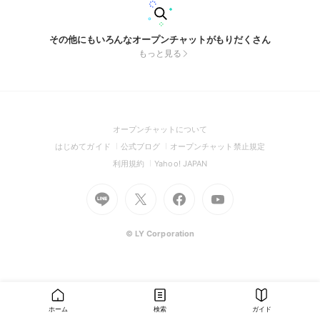
その他にもいろんなオープンチャットがもりだくさん
もっと見る
(Open
オープンチャットについて
in
(Open
(Open
(Open
はじめてガイド
公式ブログ
オープンチャット禁止規定
a
in
in
in
(Open
(Open
利用規約
Yahoo! JAPAN
new
a
a
a
in
in
window)
Go
new
Go
new
Go
Go
new
a
a
to
window)
to
window)
to
to
window)
new
new
Line
X
Facebook
Youtube
window)
window)
(Open
(Open
(Open
(Open
© LY Corporation
in
in
in
in
a
a
a
a
new
new
new
new
window)
window)
window)
window)
ホーム
検索
ガイド