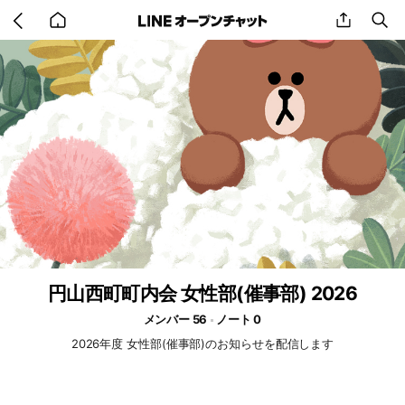
Go
share
se
back
to
home
円山西町町内会 女性部(催事部) 2026
メンバー 56
ノート 0
2026年度 女性部(催事部)のお知らせを配信します