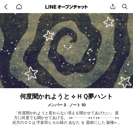
Go
share
se
back
to
home
何度聞かれようと ⟡ ＨＱ夢ハント
メンバー 3
ノート 10
「何度聞かれようと変わらない答えを聞かせてあげたい」 貴
方に何度でも聞かせてあげる。 ••┈┈┈┈••✧••┈┈┈┈••
此方のＯＣは 宇多田ヒカル様の あなた を 題材にした 版権×創
作のみの夢ハント ‎‎𖤐 好きな子にはイジワルしちゃう。そして
自分から突き放した好きな子。もしも嫌われていたら、あの子