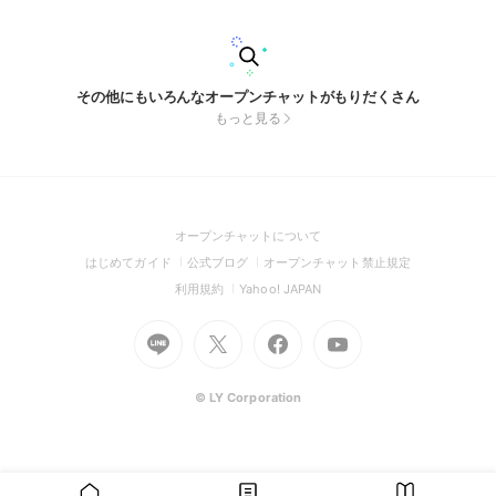
を失えば自分の希望が無くなるのと同じ。そんな恋愛をテーマ
に、規則を設けております ♪
その他にもいろんなオープンチャットがもりだくさん
もっと見る
(Open
オープンチャットについて
in
(Open
(Open
(Open
はじめてガイド
公式ブログ
オープンチャット禁止規定
a
in
in
in
(Open
(Open
利用規約
Yahoo! JAPAN
new
a
a
a
in
in
window)
Go
new
Go
new
Go
Go
new
a
a
to
window)
to
window)
to
to
window)
new
new
Line
X
Facebook
Youtube
window)
window)
(Open
(Open
(Open
(Open
© LY Corporation
in
in
in
in
a
a
a
a
new
new
new
new
window)
window)
window)
window)