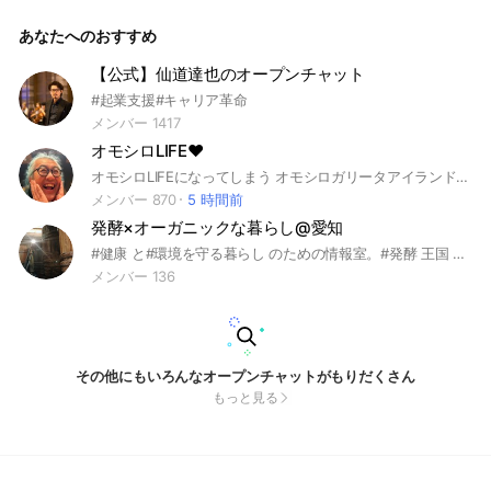
ねー😃
あなたへのおすすめ
【公式】仙道達也のオープンチャット
#起業支援#キャリア革命
メンバー 1417
オモシロLIFE❤️
オモシロLIFEになってしまう オモシロガリータアイランド❤️ おもしろガリータ総帥新井ヨシカズの教えの元、おもしろがりメガネをかけて 喜び溢れる人生にしちゃおうというおもしろガリータのコミュニティです‼️ みんなで繋がってオモシロガリータアイランドを作って世界を元気にしていきましょーーー🙌🙌🙌 注意事項 ◉新井ヨシカズに関する情報をおどけいたします。 ◉参加者さまみなさまがお互い応援し合って爆笑し合えるような投稿をお願いします。 ◉参加者さまご自身のコンテンツやイベントなどの告知勧誘はお断りします。
メンバー 870
5 時間前
発酵×オーガニックな暮らし@愛知
#健康 と#環境を守る暮らし のための情報室。#発酵 王国 #愛知から、#ナチュラル に楽しく美しく生きるためのワークショップやイベント、その他情報の共有スペースです。 ⚠️上記に関係のない投稿に関しては削除させていただきます⚠️
メンバー 136
その他にもいろんなオープンチャットがもりだくさん
もっと見る