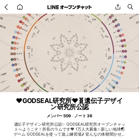
Go
share
se
back
to
home
❤️GODSEAL研究所❤️🧬遺伝子デザイ
ン研究所公認
メンバー 509
ノート 36
遺伝子デザイン研究所公認✨ GODSEAL研究所オープンチャッ
トへようこそ！所長のラムです🧡 1万人大募集✨新しい地球🌏
ゲーム GODSEALを使って遊ぶ練習場♪ 皆んなの体験聞かせて