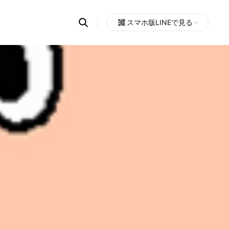
Search
スマホ版LINEで見る
OpenChats
Open
or
search
messages
area