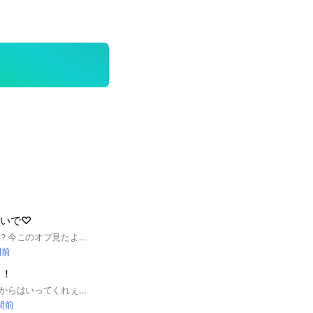
おいで♡
ん？んんんんんんん？今このオプ見たよね？ ここまで見ちゃったんなら、説明を見てね⭐︎ やっぽー！管理人のYURIらぶだよん🩷このオプみんなでHANAの話をしたり、仲を深めたり、色々話したりするオプだよ！ どこのオプに入ろうか悩んでるそこの君🫵 ここのオプに入りな！笑みんなで最高に楽しいオプにしよーね！#HANA#最高
間前
こ！
そこの君君！少ないからはいってくれぇぇぇ！入ってくれたらえーと、うーんなんかやる！！だからきて！ 家族ごっこや恋人ごっこをする場所 即抜けはぁやめてほしいなぁ なに？まだみてる？ あと少し！ ここまでタップお疲れ様ー ここまでやったのならはいるよね？ はいってね！ なかで待ってるよ #雑談 #恋愛
時間前