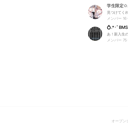
学生限定✩.
メンバー 16
💍.*･ﾟBM
メンバー 75
オープン