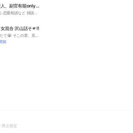
恋愛ごっこ（管理人、副官有能only）
#恋人ごっこするとろ 恋愛相談など 雑談もOK 荒らしなどは即蹴り、有能な管理人副管理人しかいないので安心して話せるよ〜 ルールは細かく決めないから安心してね ほかは自由でーす！ #恋愛 #学生 #大人 #雑談 #恋人ごっこ #彼氏 #彼女 #友達 #恋バナ
混合 沢山話そ🫵‼️
2026.2.27作成 作りたて😭 そこの君、見てくれてありがとう！ 中高生限定ルームです〜 男女関係なく皆で暇な時とか沢山おしゃべりしませんか🥹‼️ 雑談 相談 恋バナ 基本的何でもOK (人が傷つく事などはダメです) 荒らし 下ネタ 人が傷つく発言はダメです⚠️ オプチャ入ったらノートに自己紹介してね リア友 ネッ友 沢山作っちゃお!! 気軽に入ってね オプチャで待ってます!! #中学生 #男子 #女子 #リア友ネッ友 #恋バナ #雑談 #相談
時間前
(Open
ト禁止規定
in