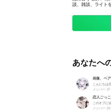
談、雑談、ライト
ル見てね！！時々
は学生層メインだ
い！ #非モテ #彼氏 #彼女 #カップル #恋愛 #雑談 #ライト #
ライブトーク #恋愛
ム #スプラ #荒野
ch #スイッチ 
ますねぇ！
あなたへ
画像、ペア
メンバー 37
恋人ごっこ
メンバー 29