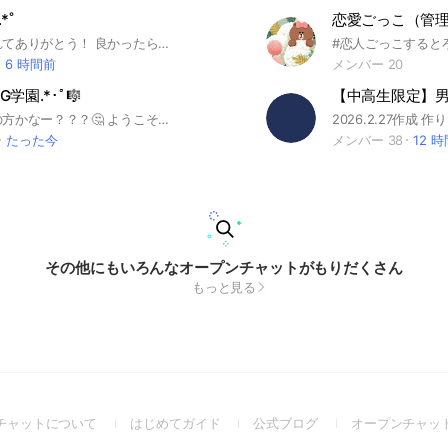
*˚
見つけてくれてありがとう！ 良かったら入ってみない？？ 動かしてくれる人も見てるだけって人も みんな大歓迎！！ ライトしたいっ！しよー！！ 雑談、恋バナ、ゲームなど 好きなことを話そ〜！タメロ全然OK 荒らし❌即抜け出来れば❌出会い厨❌ #雑談#相談#恋バナ#非リア#リア充 #ペア画#ネ友#ライブトーク#中学生#学生
6 時間前
メンバー 20
SG学園.*･ﾟ🎼
【中高生限定】男女
あ！新入生の方かなー？？？🤔 ようこそ！！BMSG学園へ！！ 生徒会長を務めるまこだよ！ ここで少し校則！！ アイコンはBMSG関係にすること！！ 喧嘩、他の生徒が嫌な気持ちになる発言もちろんNG！ 詳しい校則は、入ってから確認してー！！ もし良かったらこのオプのファンマークの「💍🎼」をつけてくれると嬉しい！🥺 承認は遅くなるかもだけどやるから安心してね！！ あと「🐥1年生🌱」って名前の横につけてね！！ 部活動もあるよー！！😆 みんな是非入ってね！！ いつかこのオプの全校生徒がたくさんになるように宣伝がんばろーね！！💕︎ ここまで読んでくれてありがとうー！💖 あとは緑のボタン押すだけ！！ じゃあ待ってるねー！！ ばいばーい！！❤️‍🔥 #BMSG #HANA #BFIRST #MAZZEL #STARGLOW #ふみの #SKY-HI #Noelcore #Reiko #Ayumu Imazu #edhiiiboi #Aile The Shota
たった今
メンバー 38
12 
その他にもいろんなオープンチャットがもりだくさん
もっと見る
(Open
(Open
(Open
チャットについて
はじめてガイド
公式ブログ
オープンチャッ
in
in
in