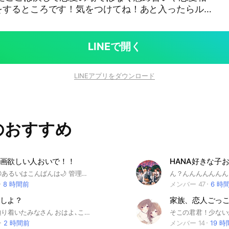
をするところです！気をつけてね！あと入ったらルー
みんなでゲームもしてるよ！！一緒にやろう！！基本
けど大人も子供もよってらっしゃい！見てらっしゃ
LINEで開く
相談 #初心者 #悲しい #(´・ω・｀) #ゲー
行動 #荒野 #マイクラ #マインクラフト #Swit
LINEアプリをダウンロード
#オンライン #オンラインゲーム #遊ぶ #気軽 #やり
のおすすめ
画欲しい人おいで！！
HANA好きな子
こんにちは😊あるいはこんばんは🌙 管理人の海月姫唯だよ！！ ここのオープンチャットは、画像、ペア画、背景画像、エモい画像などが欲しい人が集まる場所だよ！！ ルールを説明するね！（多分そんなにないと思うよ） ダメなこと❌ 荒らし❌（ほんとにやめて） 即抜け❌ ほんとに即抜けやめてください😭 多いんです😭😭😭😭😭😭😭 いじめ❌ 宣伝求め❌ 人が嫌がることはやめてください いいこと〇 雑談〇 画像提供〇ノートに画像を投稿してください！ これくらいかな ちなみに私は管理人になることが始めてだから何をしたらいいか分からないと思うののでよかったら色々教えてください 中で待ってるよ 目標30人 作成2026年3月24日 20人突破 2026年4月13日 30人突破2026年7月19日 #画像 #可愛い画像 #ペア画
8 時間前
メンバー 47
6 時
しよ？
家族、恋人ごっ
このオプに辿り着いたみなさん おはよ､こんにちは､こんばんは！ 管理人の亜蝶です^ ^ 詳細はオプの大事なノートに書いてあるんで必ず確認してくださいね？ ここの管理人さんは基本的に適当にゆる〜くみんなと仲良くして行きたい人なんでよろしくっ！ あ、でも、初期アイコン禁止なんでそこだけよろしくっ！ 合わなかった人のために即抜けはオッケーにします！悲しけど……抜ける時は一声ほしいなっ 人数増えたらライトとか副官とかサブトークもバンバン増やしていく予定です^ ^ ただ人数多いと管理人さんキャパオーバーしちゃうんで笑 定員数40人！早めに来なよ⁇ 〜作成日〜 2026年6月25日 午前0時45分 #恋人ごっこ #雑談 #相談
2 時間前
メンバー 14
19 